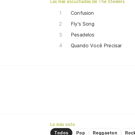
Las más escuchadas de The Steelers
Confusion
Fly's Song
Pesadelos
Quando Você Precisar
Lo más visto
Todos
Pop
Reggaeton
Roc