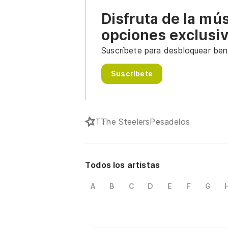
Disfruta de la mú
opciones exclusi
Suscríbete para desbloquear bene
Suscríbete
T
The Steelers
Pesadelos
Todos los artistas
A
B
C
D
E
F
G