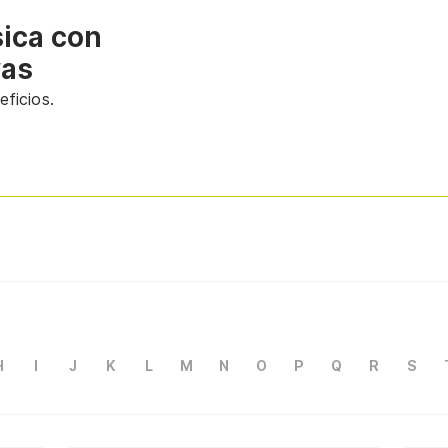
sica con
vas
ficios.
H
I
J
K
L
M
N
O
P
Q
R
S