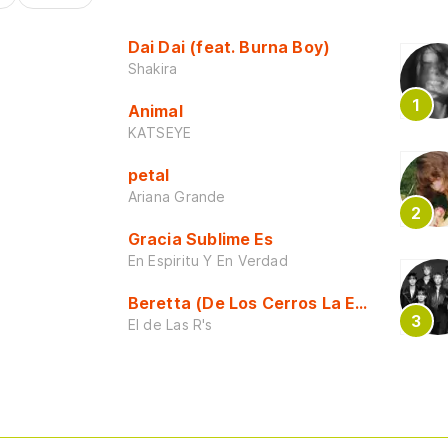
Dai Dai (feat. Burna Boy)
Shakira
Animal
KATSEYE
petal
Ariana Grande
Gracia Sublime Es
En Espiritu Y En Verdad
Beretta (De Los Cerros La Escuela)
El de Las R's