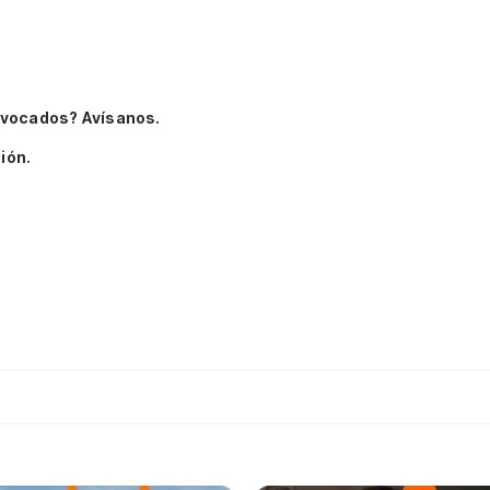
ivocados? Avísanos.
ión.