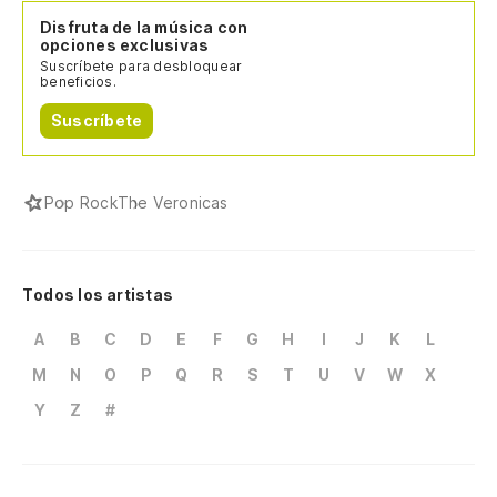
Disfruta de la música con
opciones exclusivas
Suscríbete para desbloquear
beneficios.
Suscríbete
Pop Rock
The Veronicas
Todos los artistas
A
B
C
D
E
F
G
H
I
J
K
L
M
N
O
P
Q
R
S
T
U
V
W
X
Y
Z
#