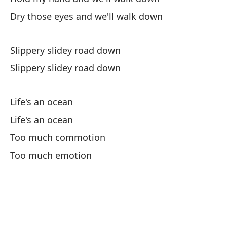
Cr
Dry those eyes and we'll walk down
Y 
An
Slippery slidey road down
Slippery slidey road down
Po
Life's an ocean
Ca
Life's an ocean
Sl
Too much commotion
Ca
Too much emotion
Sl
Ca
Sl