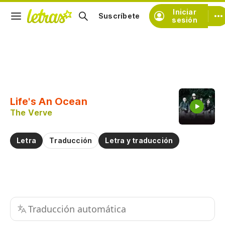
Iniciar
Suscríbete
sesión
Copiar fragmento
Copiar toda la letra
Life's An Ocean
Practicar la pronunciación de
The Verve
Comentar sobre este fragmento
Letra
Traducción
Letra y traducción
Traducción automática