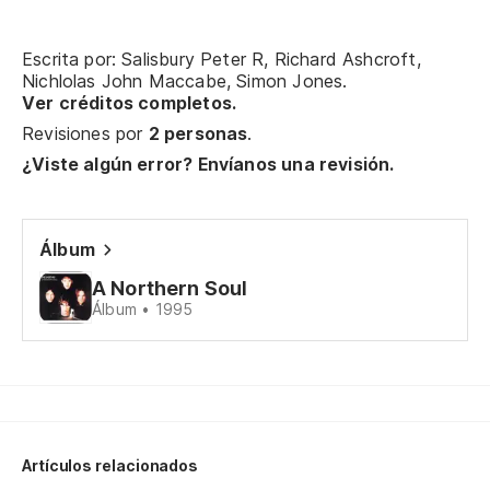
Ca
Escrita por: Salisbury Peter R, Richard Ashcroft,
Sl
Nichlolas John Maccabe, Simon Jones.
Ver créditos completos.
Revisiones por
2 personas
.
La
¿Viste algún error? Envíanos una revisión.
D
Álbum
No
A Northern Soul
Álbum • 1995
Pa
Ca
Sl
Artículos relacionados