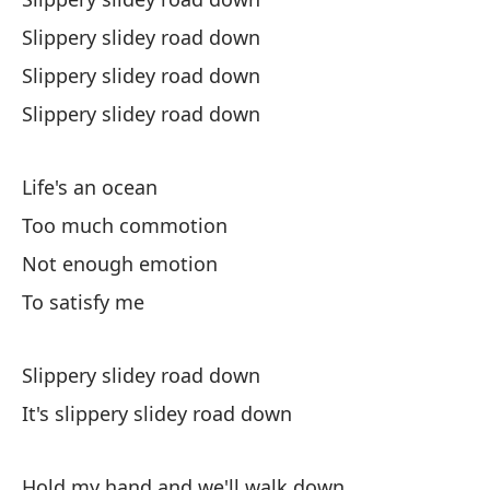
Fr
Slippery slidey road down
Slippery slidey road down
Slippery slidey road down
Life's an ocean
Di
Too much commotion
Not enough emotion
Al
To satisfy me
So
Ha
Slippery slidey road down
Th
It's slippery slidey road down
Ll
Hold my hand and we'll walk down