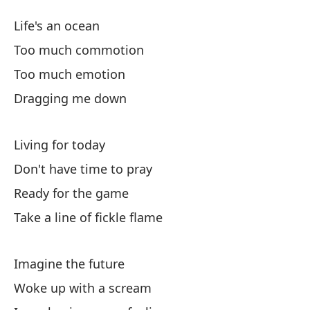
La
Life's an ocean
Li
Too much commotion
Too much emotion
La
Dragging me down
D
Living for today
D
Don't have time to pray
Ready for the game
Ar
Take a line of fickle flame
Vi
Imagine the future
Woke up with a scream
No