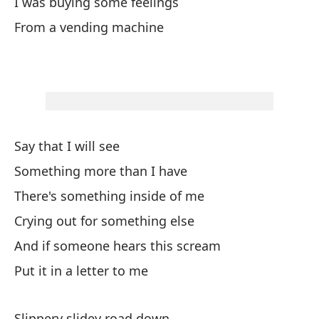
I was buying some feelings
Do
From a vending machine
Li
To
Ta
Say that I will see
Im
Something more than I have
There's something inside of me
De
Crying out for something else
Es
And if someone hears this scream
Put it in a letter to me
I 
De
Slippery slidey road down