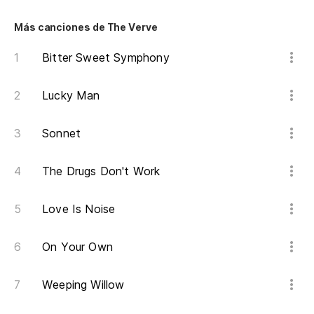
Más canciones de The Verve
La
Bitter Sweet Symphony
La
Lucky Man
D
Sonnet
D
The Drugs Don't Work
Love Is Noise
On Your Own
Weeping Willow