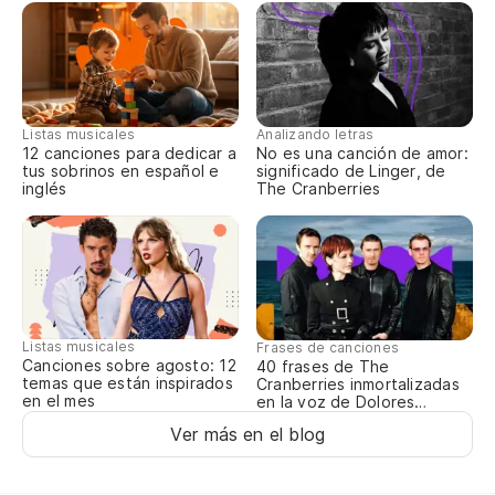
Es
It
Ag
Listas musicales
Analizando letras
12 canciones para dedicar a
No es una canción de amor:
Ho
tus sobrinos en español e
significado de Linger, de
inglés
The Cranberries
Se
Dr
Ca
Listas musicales
Frases de canciones
Canciones sobre agosto: 12
40 frases de The
Sl
temas que están inspirados
Cranberries inmortalizadas
en el mes
en la voz de Dolores
O’Riordan
Ca
Ver más en el blog
Sl