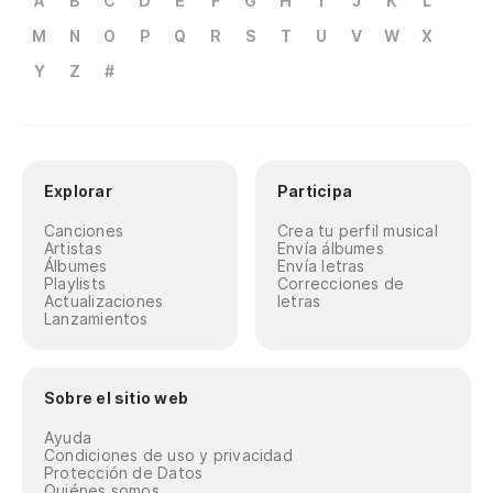
A
B
C
D
E
F
G
H
I
J
K
L
M
N
O
P
Q
R
S
T
U
V
W
X
Y
Z
#
Explorar
Participa
Canciones
Crea tu perfil musical
Artistas
Envía álbumes
Álbumes
Envía letras
Playlists
Correcciones de
Actualizaciones
letras
Lanzamientos
Sobre el sitio web
Ayuda
Condiciones de uso y privacidad
Protección de Datos
Quiénes somos