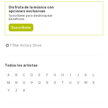
Disfruta de la música con
opciones exclusivas
Suscríbete para desbloquear
beneficios.
Suscríbete
T
The Victory Drive
Todos los artistas
A
B
C
D
E
F
G
H
I
J
K
L
M
N
O
P
Q
R
S
T
U
V
W
X
Y
Z
#