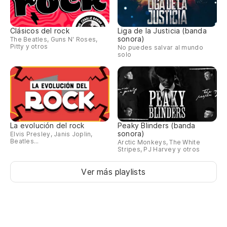
Clásicos del rock
Liga de la Justicia (banda
sonora)
The Beatles, Guns N' Roses,
Pitty y otros
No puedes salvar al mundo
solo
La evolución del rock
Peaky Blinders (banda
sonora)
Elvis Presley, Janis Joplin,
Beatles...
Arctic Monkeys, The White
Stripes, PJ Harvey y otros
Ver más playlists