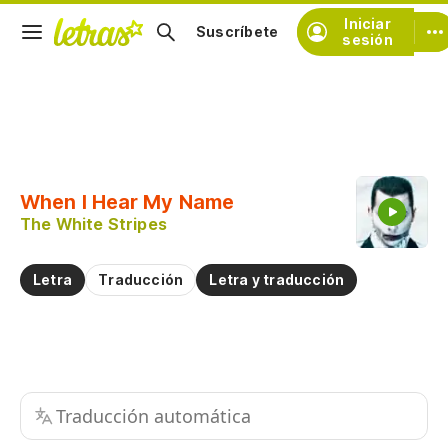
Iniciar
Suscríbete
sesión
Copiar fragmento
Copiar toda la letra
When I Hear My Name
Practicar la pronunciación de
The White Stripes
Comentar sobre este fragmento
Letra
Traducción
Letra y traducción
Traducción automática