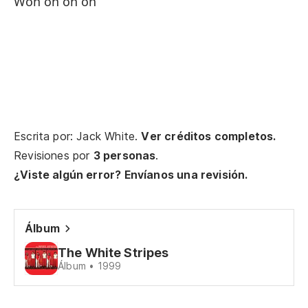
Qu
Woh oh oh oh
Wo
Wo
M
Escrita por: Jack White.
Ver créditos completos.
Revisiones por
3 personas
.
Cu
¿Viste algún error? Envíanos una revisión.
Qu
Álbum
The White Stripes
Wo
Álbum • 1999
Wo