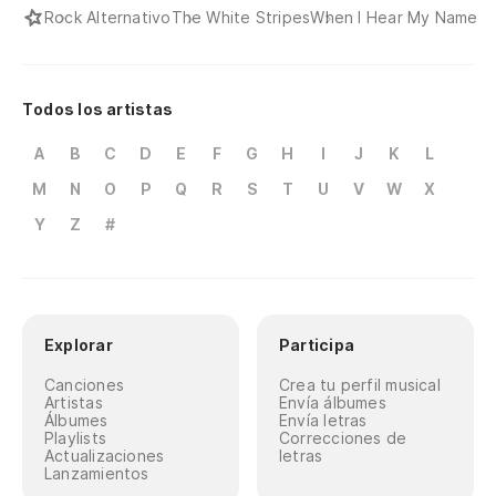
Rock Alternativo
The White Stripes
When I Hear My Name
Todos los artistas
A
B
C
D
E
F
G
H
I
J
K
L
M
N
O
P
Q
R
S
T
U
V
W
X
Y
Z
#
Explorar
Participa
Canciones
Crea tu perfil musical
Artistas
Envía álbumes
Álbumes
Envía letras
Playlists
Correcciones de
Actualizaciones
letras
Lanzamientos