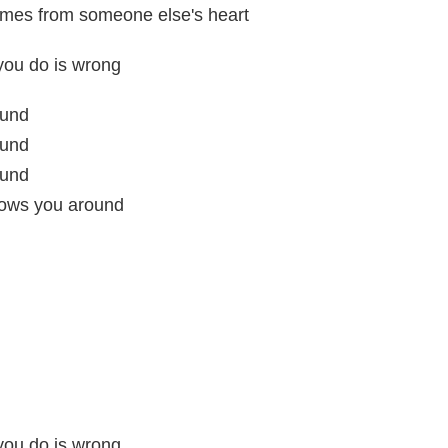
omes from someone else's heart
you do is wrong
ound
ound
ound
lows you around
you do is wrong