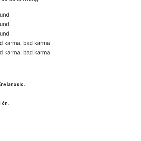
ound
ound
ound
d karma, bad karma
d karma, bad karma
Envíanoslo.
ión.