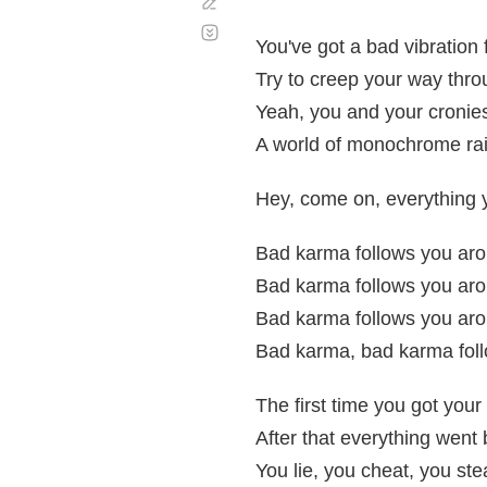
Corregir
Desplazamiento
automático
You've got a bad vibration
Try to creep your way thro
Yeah, you and your cronies
A world of monochrome ra
Hey, come on, everything 
Bad karma follows you ar
Bad karma follows you ar
Bad karma follows you ar
Bad karma, bad karma fol
The first time you got your
After that everything wen
You lie, you cheat, you st