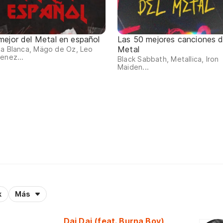
 mejor del Metal en español
Las 50 mejores canciones d
Metal
a Blanca, Mägo de Oz, Leo
enez...
Black Sabbath, Metallica, Iron
Maiden...
k
Más
Dai Dai (feat. Burna Boy)