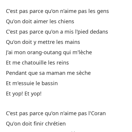
La
C'est pas parce qu'on n'aime pas les gens
La
Qu'on doit aimer les chiens
C'est pas parce qu'on a mis l'pied dedans
No
Qu'on doit y mettre les mains
C'
J'ai mon orang-outang qui m'lèche
Qu
Et me chatouille les reins
Qu
Pendant que sa maman me sèche
Et m'essuie le bassin
No
Et yop! Et yop!
C'
Qu
C'est pas parce qu'on n'aime pas l'Coran
Qu
Qu'on doit finir chrétien