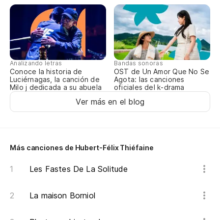
Qu
Te
J'
Analizando letras
Bandas sonoras
Conoce la historia de
OST de Un Amor Que No Se
Y 
Luciérnagas, la canción de
Agota: las canciones
Milo j dedicada a su abuela
oficiales del k-drama
Et
Ver más en el blog
Mi
Pe
Más canciones de Hubert-Félix Thiéfaine
En
Les Fastes De La Solitude
¡Y
La maison Borniol