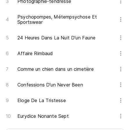
Photographie-tendresse
No
C'
Psychopompes, Métempsychose Et
Sportswear
Qu
24 Heures Dans La Nuit D'un Faune
Qu
Affaire Rimbaud
Y 
Et
Comme un chien dans un cimetière
Qu
Confessions D'un Never Been
Qu
Eloge De La Tristesse
Te
Eurydice Nonante Sept
J'