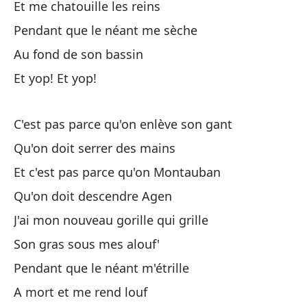
Et me chatouille les reins
Pe
Pendant que le néant me sèche
Au fond de son bassin
Y 
Et yop! Et yop!
¡Y
C'est pas parce qu'on enlève son gant
Qu'on doit serrer des mains
Et c'est pas parce qu'on Montauban
Qu'on doit descendre Agen
No
J'ai mon nouveau gorille qui grille
C'
Son gras sous mes alouf'
Pendant que le néant m'étrille
Qu
A mort et me rend louf
Qu