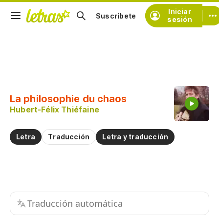
Iniciar
Suscríbete
sesión
Copiar fragmento
Copiar toda la letra
La philosophie du chaos
Practicar la pronunciación de
Hubert-Félix Thiéfaine
Comentar sobre este fragmento
Letra
Traducción
Letra y traducción
Traducción automática