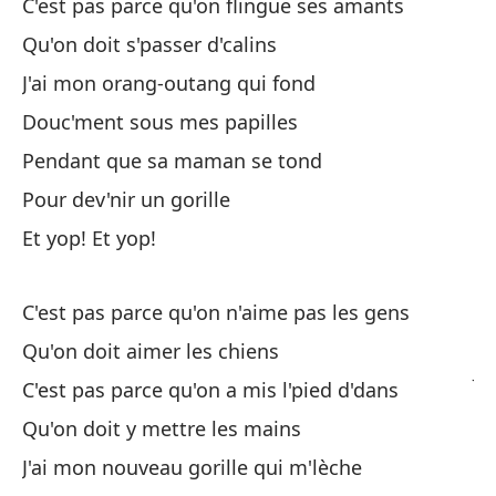
C'est pas parce qu'on flingue ses amants
Qu'on doit s'passer d'calins
Qu
J'ai mon orang-outang qui fond
Qu
Douc'ment sous mes papilles
No
Pendant que sa maman se tond
C'
Pour dev'nir un gorille
Qu
Et yop! Et yop!
Qu
C'est pas parce qu'on n'aime pas les gens
Te
Qu'on doit aimer les chiens
J'
C'est pas parce qu'on a mis l'pied d'dans
En
Qu'on doit y mettre les mains
J'ai mon nouveau gorille qui m'lèche
Mi