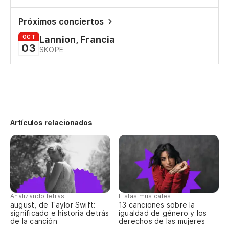
Pa
Próximos conciertos
Po
OCT
Lannion, Francia
03
SKOPE
¡Y
No
C'
Artículos relacionados
Qu
Qu
No
Analizando letras
Listas musicales
C'
august, de Taylor Swift:
13 canciones sobre la
significado e historia detrás
igualdad de género y los
de la canción
derechos de las mujeres
Qu