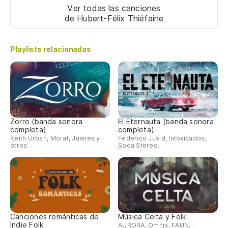
Su
Ver todas las canciones
de Hubert-Félix Thiéfaine
Mi
Playlists relacionadas
Pe
Ha
¡Y
Zorro (banda sonora
El Eternauta (banda sonora
completa)
completa)
¡Y
Keith Urban, Morat, Juanes y
Federico Jusid, Intoxicados,
otros
Soda Stereo...
Canciones románticas de
Música Celta y Folk
Indie Folk
AURORA, Omnia, FAUN...