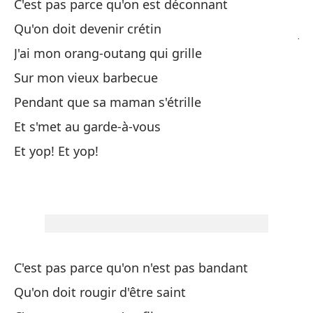
C'est pas parce qu'on est déconnant
Te
Qu'on doit devenir crétin
J'
J'ai mon orang-outang qui grille
Y 
Sur mon vieux barbecue
Et
Pendant que sa maman s'étrille
Et s'met au garde-à-vous
Mi
Et yop! Et yop!
Pe
Y 
¡Y
C'est pas parce qu'on n'est pas bandant
No
Qu'on doit rougir d'être saint
C'