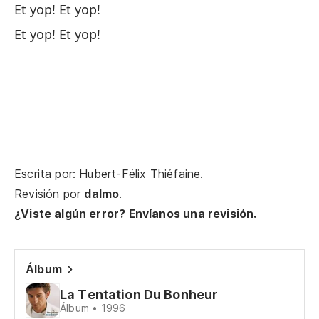
Et yop! Et yop!
No
Et yop! Et yop!
C'
Qu
Qu
Te
Escrita por: Hubert-Félix Thiéfaine.
J'
Revisión por
dalmo
.
Su
¿Viste algún error? Envíanos una revisión.
Do
Álbum
Mi
La Tentation Du Bonheur
Pe
Álbum • 1996