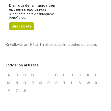
Disfruta de la música con
opciones exclusivas
Suscríbete para desbloquear
beneficios.
Suscríbete
Folk
Hubert-Félix Thiéfaine
La philosophie du chaos
Todos los artistas
A
B
C
D
E
F
G
H
I
J
K
L
M
N
O
P
Q
R
S
T
U
V
W
X
Y
Z
#