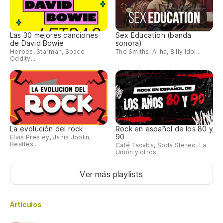
Las 30 mejores canciones
Sex Education (banda
de David Bowie
sonora)
Heroes, Starman, Space
The Smiths, A-ha, Billy Idol...
Oddity...
La evolución del rock
Rock en español de los 80 y
90
Elvis Presley, Janis Joplin,
Beatles...
Café Tacvba, Soda Stereo, La
Unión y otros
Ver más playlists
Artículos