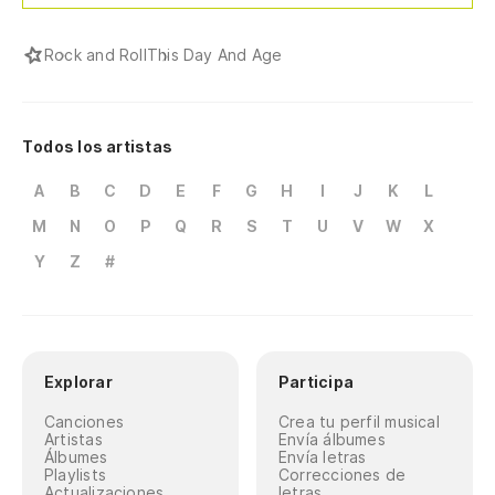
Rock and Roll
This Day And Age
Todos los artistas
A
B
C
D
E
F
G
H
I
J
K
L
M
N
O
P
Q
R
S
T
U
V
W
X
Y
Z
#
Explorar
Participa
Canciones
Crea tu perfil musical
Artistas
Envía álbumes
Álbumes
Envía letras
Playlists
Correcciones de
Actualizaciones
letras