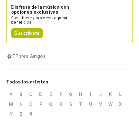
Disfruta de la música con
opciones exclusivas
Suscríbete para desbloquear
beneficios.
Suscríbete
T
Three Amigos
Todos los artistas
A
B
C
D
E
F
G
H
I
J
K
L
M
N
O
P
Q
R
S
T
U
V
W
X
Y
Z
#