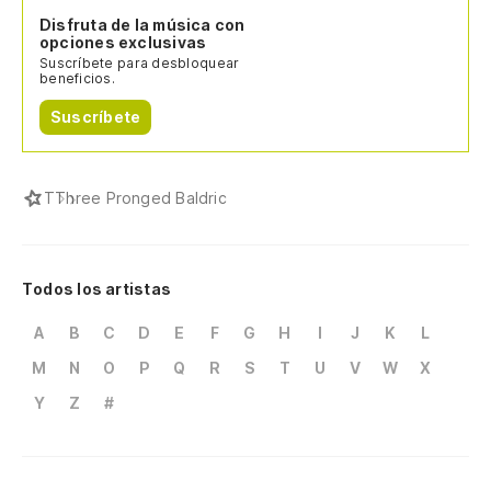
Disfruta de la música con
opciones exclusivas
Suscríbete para desbloquear
beneficios.
Suscríbete
T
Three Pronged Baldric
Todos los artistas
A
B
C
D
E
F
G
H
I
J
K
L
M
N
O
P
Q
R
S
T
U
V
W
X
Y
Z
#