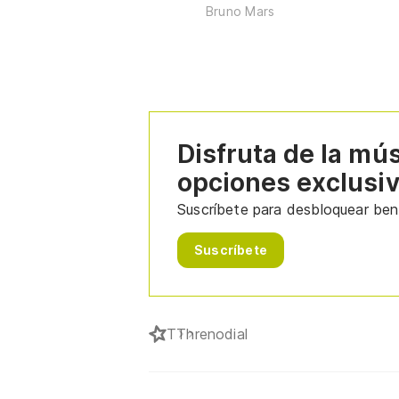
Bruno Mars
Disfruta de la mú
opciones exclusi
Suscríbete para desbloquear bene
Suscríbete
T
Threnodial