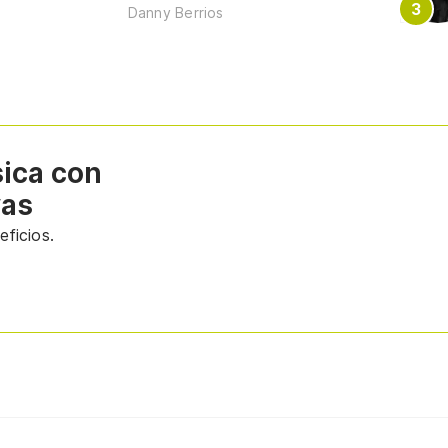
Danny Berrios
sica con
vas
ficios.