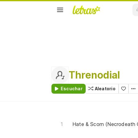
Threnodial
Escuchar
Aleatorio
Hate & Scorn (Necrodeath 