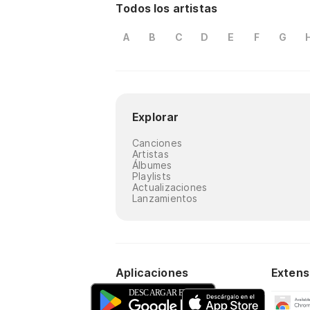
Todos los artistas
A
B
C
D
E
F
G
Explorar
Canciones
Artistas
Álbumes
Playlists
Actualizaciones
Lanzamientos
Aplicaciones
Extens