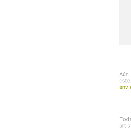
Aún 
este
envi
Toda
arti