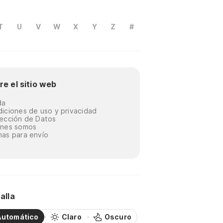
T
U
V
W
X
Y
Z
#
re el sitio web
da
iciones de uso y privacidad
ección de Datos
énes somos
as para envío
alla
Automático
Claro
Oscuro