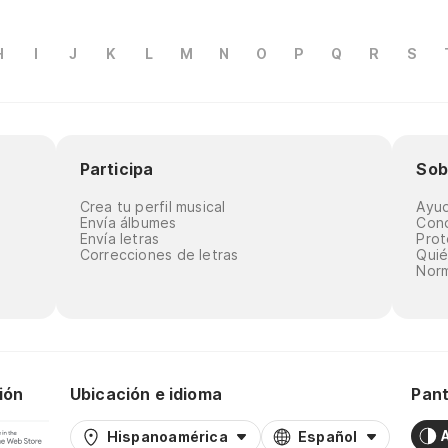
H
I
J
K
L
M
N
O
P
Q
R
S
Participa
Sob
Crea tu perfil musical
Ayu
Envía álbumes
Cond
Envía letras
Prot
Correcciones de letras
Qui
Norm
ión
Ubicación e idioma
Pant
Hispanoamérica
Español