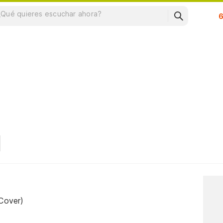
Su
Cover)