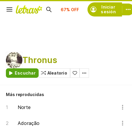
Suscríbete
Iniciar
sesión
Thronus
Escuchar
Aleatorio
Más reproducidas
Norte
Adoração