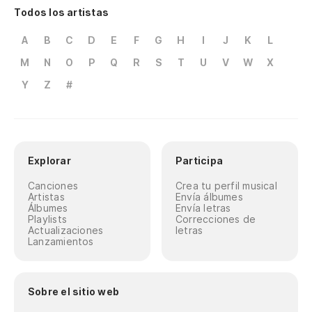
Todos los artistas
A
B
C
D
E
F
G
H
I
J
K
L
M
N
O
P
Q
R
S
T
U
V
W
X
Y
Z
#
Explorar
Participa
Canciones
Crea tu perfil musical
Artistas
Envía álbumes
Álbumes
Envía letras
Playlists
Correcciones de
Actualizaciones
letras
Lanzamientos
Sobre el sitio web