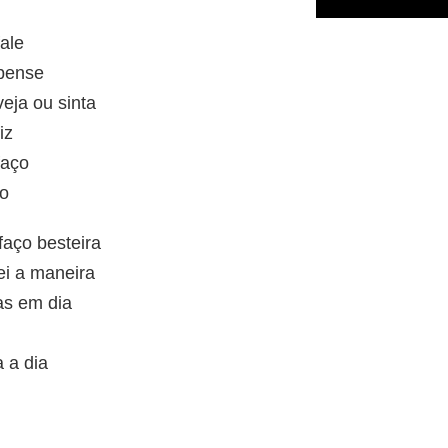
ale
 pense
eja ou sinta
iz
faço
so
aço besteira
i a maneira
as em dia
a a dia