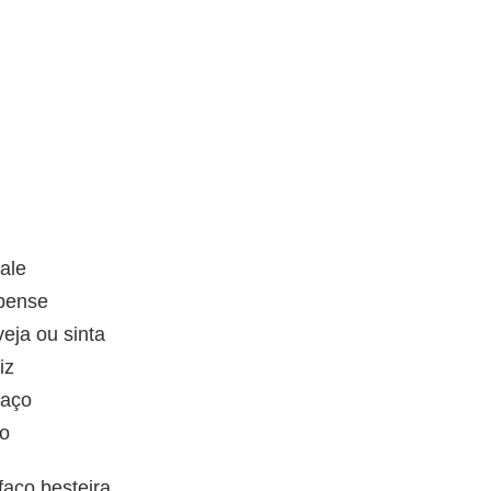
ale
 pense
eja ou sinta
iz
faço
so
aço besteira