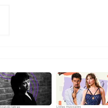
Listas musicales
lizando letras