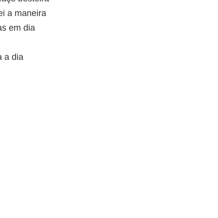
i a maneira
as em dia
a a dia