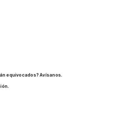
tán equivocados? Avísanos.
ión.