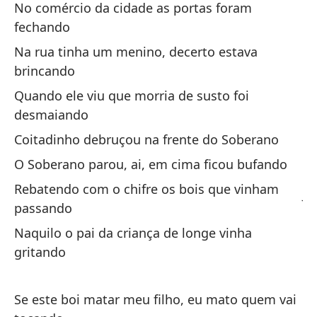
No comércio da cidade as portas foram
Na
fechando
Na rua tinha um menino, decerto estava
Oj
brincando
Cu
Quando ele viu que morria de susto foi
Es
desmaiando
m
Coitadinho debruçou na frente do Soberano
Es
O Soberano parou, ai, em cima ficou bufando
Rebatendo com o chifre os bois que vinham
Ju
passando
en
Naquilo o pai da criança de longe vinha
To
gritando
En
Se este boi matar meu filho, eu mato quem vai
Na