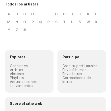
Todos los artistas
A
B
C
D
E
F
G
H
I
J
K
L
M
N
O
P
Q
R
S
T
U
V
W
X
Y
Z
#
Explorar
Participa
Canciones
Crea tu perfil musical
Artistas
Envía álbumes
Álbumes
Envía letras
Playlists
Correcciones de
Actualizaciones
letras
Lanzamientos
Sobre el sitio web