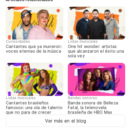
p
Re
pa
En
le
Curiosidades
Listas musicales
Cantantes que ya murieron:
One hit wonder: artistas
voces eternas de la música
que alcanzaron el éxito una
Na
sola vez
Si
to
Se
to
Listas musicales
Bandas sonoras
Cantantes brasileños
Banda sonora de Belleza
famosos: una ola de talento
Fatal, la telenovela
Y 
que no para de crecer
brasileña de HBO Max
Ver más en el blog
E 