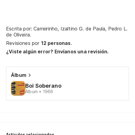
Ha
es
Na
Escrita por: Carreirinho, Izaltino G. de Paula, Pedro L.
de Oliveira.
Revisiones por
12 personas
.
Cu
¿Viste algún error? Envíanos una revisión.
Qu
La
Álbum
Co
Boi Soberano
Álbum • 1966
El
re
O 
Go
Artículos relacionados