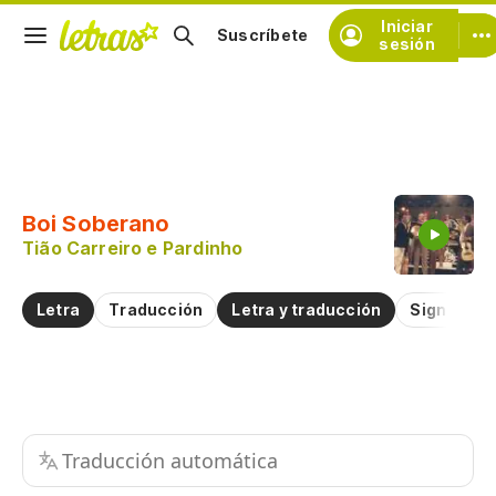
Iniciar
Suscríbete
sesión
Copiar fragmento
Copiar toda la letra
Boi Soberano
Practicar la pronunciación de
Tião Carreiro e Pardinho
Comentar sobre este fragmento
Letra
Traducción
Letra y traducción
Significad
Traducción automática