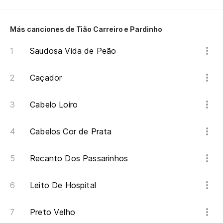
Ca
Ca
Más canciones de Tião Carreiro e Pardinho
Saudosa Vida de Peão
Sa
ti
Caçador
Sa
Cabelo Loiro
Cu
Qu
Cabelos Cor de Prata
El
Recanto Dos Passarinhos
S
Ve
Leito De Hospital
Es
Preto Velho
m