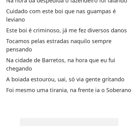
Na hora da despedida o fazendeiro foi falando
Mê
Cuidado com este boi que nas guampas é
Si
leviano
a
Este boi é criminoso, já me fez diversos danos
Se
Tocamos pelas estradas naquilo sempre
pensando
No
Na cidade de Barretos, na hora que eu fui
bu
chegando
Nã
A boiada estourou, uai, só via gente gritando
cu
Foi mesmo uma tirania, na frente ia o Soberano
En
S
No
A 