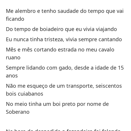
B
Me alembro e tenho saudade do tempo que vai
Bo
ficando
Do tempo de boiadeiro que eu vivia viajando
Re
Eu nunca tinha tristeza, vivia sempre cantando
Me
Mês e mês cortando estrada no meu cavalo
fi
ruano
De
Sempre lidando com gado, desde a idade de 15
anos
Do
Não me esqueço de um transporte, seiscentos
Nu
bois cuiabanos
Eu
No meio tinha um boi preto por nome de
Soberano
Me
ru