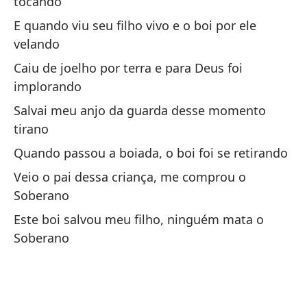
tocando
La
E quando viu seu filho vivo e o boi por ele
ge
velando
A 
Caiu de joelho por terra e para Deus foi
implorando
Re
Salvai meu anjo da guarda desse momento
fr
tirano
Fo
Quando passou a boiada, o boi foi se retirando
Veio o pai dessa criança, me comprou o
Soberano
Este boi salvou meu filho, ninguém mata o
Soberano
En
ce
No