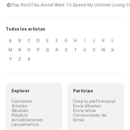
Pop Rock
Tina Arena
I Want To Spend My Lifetime Loving Y
Todos los artistas
A
B
C
D
E
F
G
H
I
J
K
L
M
N
O
P
Q
R
S
T
U
V
W
X
Y
Z
#
Explorar
Participa
Canciones
Crea tu perfil musical
Artistas
Envía álbumes
Álbumes
Envía letras
Playlists
Correcciones de
Actualizaciones
letras
Lanzamientos