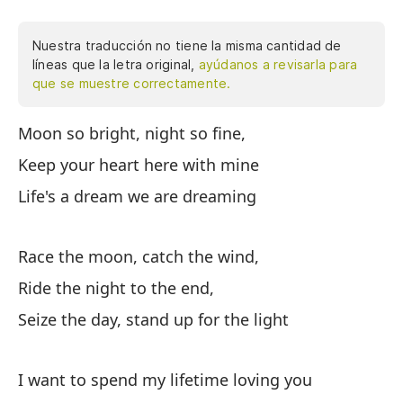
Nuestra traducción no tiene la misma cantidad de
líneas que la letra original,
ayúdanos a revisarla para
que se muestre correctamente.
Moon so bright, night so fine,
Lu
co
Keep your heart here with mine
qu
Life's a dream we are dreaming
vi
ap
mi
Race the moon, catch the wind,
ha
Ride the night to the end,
ga
Seize the day, stand up for the light
gl
nu
ve
I want to spend my lifetime loving you
co