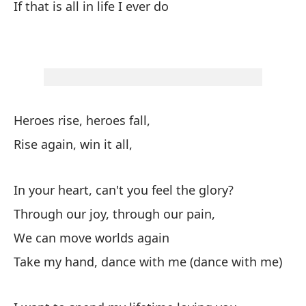
If that is all in life I ever do
es
na
mi
vo
Un
sa
Heroes rise, heroes fall,
to
Rise again, win it all,
In your heart, can't you feel the glory?
Through our joy, through our pain,
We can move worlds again
Take my hand, dance with me (dance with me)