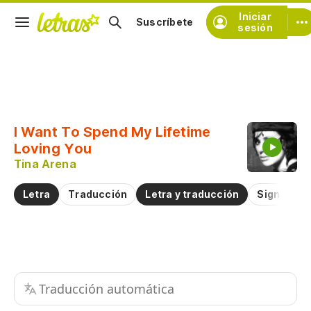
Iniciar
Suscríbete
sesión
Copiar fragmento
Copiar toda la letra
I Want To Spend My Lifetime
Practicar la pronunciación de
Loving You
Tina Arena
Comentar sobre este fragmento
Letra
Traducción
Letra y traducción
Significad
Traducción automática