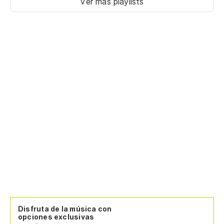
Ver más playlists
No
I 
Ca
al
Ev
Disfruta de la música con
opciones exclusivas