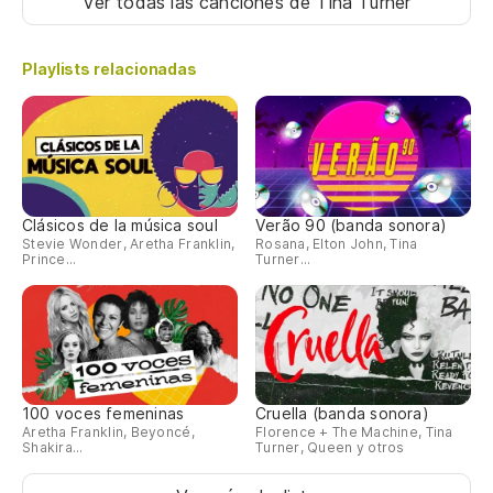
Y 
Ver todas las canciones
de Tina Turner
An
Playlists relacionadas
A 
Th
No
Clásicos de la música soul
Verão 90 (banda sonora)
Stevie Wonder, Aretha Franklin,
Rosana, Elton John, Tina
No
Prince...
Turner...
I 
No
No
100 voces femeninas
Cruella (banda sonora)
Aretha Franklin, Beyoncé,
Florence + The Machine, Tina
Shakira...
Turner, Queen y otros
I 