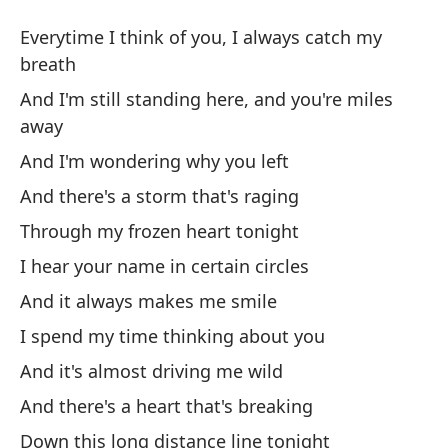
Te
Everytime I think of you, I always catch my
Mi
breath
And I'm still standing here, and you're miles
Ca
away
al
And I'm wondering why you left
Ev
And there's a storm that's raging
Y 
Through my frozen heart tonight
de
I hear your name in certain circles
An
And it always makes me smile
I spend my time thinking about you
Y 
And it's almost driving me wild
An
And there's a heart that's breaking
Y 
Down this long distance line tonight