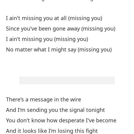
An
I ain't missing you at all (missing you)
A 
Since you've been gone away (missing you)
Th
I ain't missing you (missing you)
Oi
No matter what I might say (missing you)
I 
Y 
An
Me
There's a message in the wire
I 
And I'm sending you the signal tonight
You don't know how desperate I've become
Y 
And it looks like I'm losing this fight
An