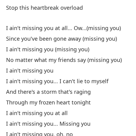
Stop this heartbreak overload
No
No
I ain't missing you at all... Ow...(missing you)
Since you've been gone away (missing you)
I ain't missing you (missing you)
No matter what my friends say (missing you)
I ain't missing you
Ha
I ain't missing you... I can't lie to myself
Th
And there's a storm that's raging
Y 
Through my frozen heart tonight
An
I ain't missing you at all
I ain't missing you... Missing you
No
I ain't missing you, oh, no