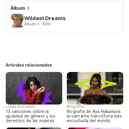
Álbum
No
Wildest Dreams
Álbum • 1996
I 
De
Si
No
Artículos relacionados
I 
No
ex
Listas musicales
Biografías
No
13 canciones sobre la
Biografía de Aya Nakamura:
igualdad de género y los
la cantante francófona más
derechos de las mujeres
escuchada del mundo
Ha