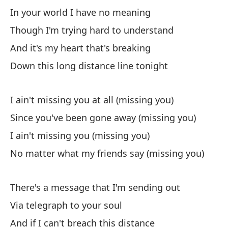
In your world I have no meaning
Y 
Though I'm trying hard to understand
An
And it's my heart that's breaking
Down this long distance line tonight
Po
Do
I ain't missing you at all (missing you)
Since you've been gone away (missing you)
No
I ain't missing you (missing you)
I 
No matter what my friends say (missing you)
De
Si
There's a message that I'm sending out
Via telegraph to your soul
No
And if I can't breach this distance
I 