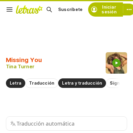
Iniciar
Suscríbete
sesión
Copiar fragmento
Copiar toda la letra
Missing You
Practicar la pronunciación de
Tina Turner
Comentar sobre este fragmento
Letra
Traducción
Letra y traducción
Significad
Traducción automática