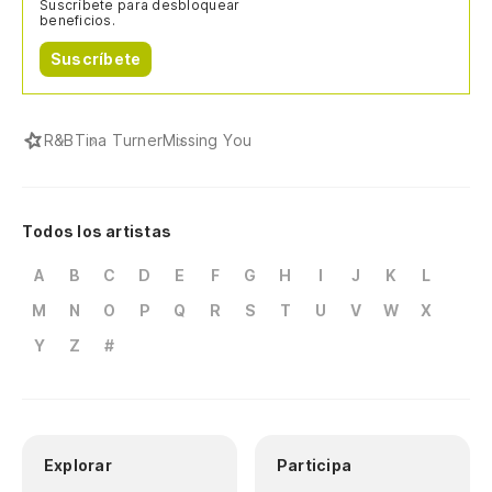
Suscríbete para desbloquear
beneficios.
Suscríbete
R&B
Tina Turner
Missing You
Todos los artistas
A
B
C
D
E
F
G
H
I
J
K
L
M
N
O
P
Q
R
S
T
U
V
W
X
Y
Z
#
Explorar
Participa