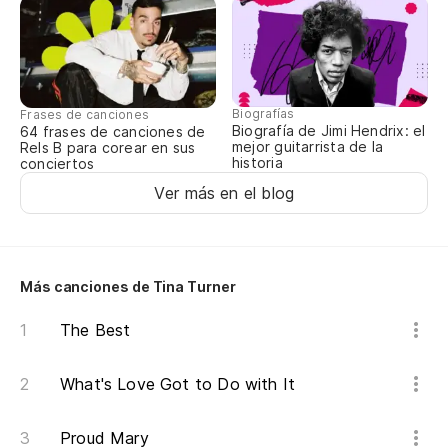
Th
A 
Vi
Biografías
Frases de canciones
Biografía de Jimi Hendrix: el
64 frases de canciones de
mejor guitarrista de la
Rels B para corear en sus
Y 
historia
conciertos
Ver más en el blog
An
De
St
Más canciones de Tina Turner
The Best
No
What's Love Got to Do with It
I 
De
Proud Mary