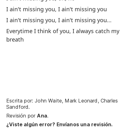
Yo
I ain't missing you, I ain't missing you
Y 
I ain't missing you, I ain't missing you...
An
Everytime I think of you, I always catch my
breath
En
In
Au
Th
Y 
Escrita por: John Waite, Mark Leonard, Charles
Sandford.
An
Revisión por
Ana
.
¿Viste algún error? Envíanos una revisión.
Po
Do