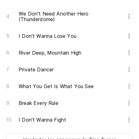
Si
We Don't Need Another Hero
(Thunderdome)
No
I 
I Don't Wanna Lose You
No
River Deep, Mountain High
ex
Private Dancer
No
No
What You Get Is What You See
Break Every Rule
No
m
I Don't Wanna Fight
I 