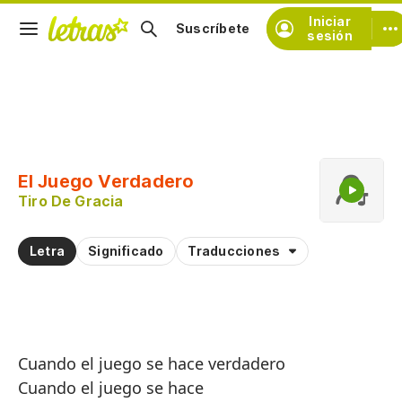
Iniciar
Suscríbete
sesión
Copiar fragmento
Copiar toda la letra
El Juego Verdadero
Practicar la pronunciación de
Tiro De Gracia
Comentar sobre este fragmento
Letra
Significado
Traducciones
Cuando el juego se hace verdadero
Cuando el juego se hace