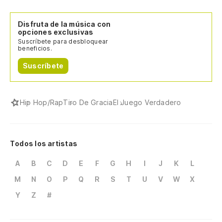
Disfruta de la música con
opciones exclusivas
Suscríbete para desbloquear
beneficios.
Suscríbete
Hip Hop/Rap
Tiro De Gracia
El Juego Verdadero
Todos los artistas
A
B
C
D
E
F
G
H
I
J
K
L
M
N
O
P
Q
R
S
T
U
V
W
X
Y
Z
#