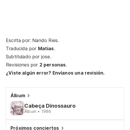
No
N
Escrita por: Nando Reis.
Traducida por
Matias
.
N
Subtitulado por
jose
.
Revisiones por
2 personas
.
No
¿Viste algún error? Envíanos una revisión.
No
Álbum
Cabeça Dinossauro
N
Álbum • 1986
No
Próximos conciertos