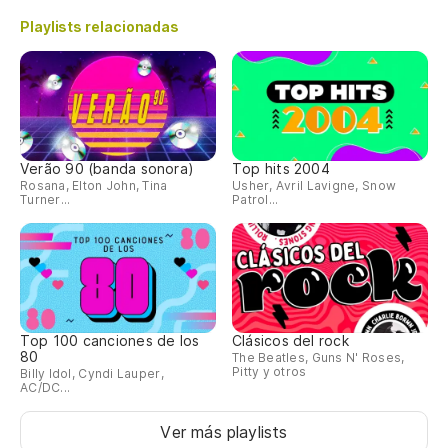
Playlists relacionadas
Verão 90 (banda sonora)
Top hits 2004
Rosana, Elton John, Tina
Usher, Avril Lavigne, Snow
Turner...
Patrol...
Top 100 canciones de los
Clásicos del rock
80
The Beatles, Guns N' Roses,
Pitty y otros
Billy Idol, Cyndi Lauper,
AC/DC...
Ver más playlists