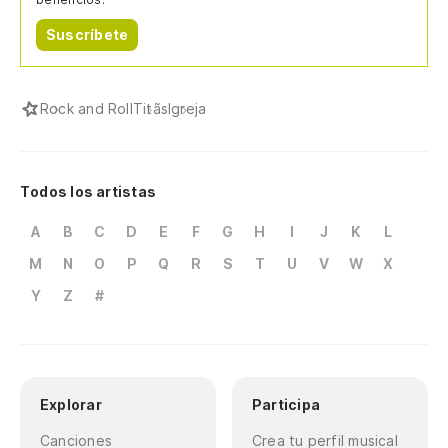
Suscríbete
Rock and Roll
Titãs
Igreja
Todos los artistas
A
B
C
D
E
F
G
H
I
J
K
L
M
N
O
P
Q
R
S
T
U
V
W
X
Y
Z
#
Explorar
Participa
Canciones
Crea tu perfil musical