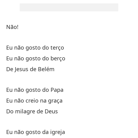
No
Não!
Ni
Eu não gosto do terço
N
Eu não gosto do berço
De Jesus de Belém
Eu não gosto do Papa
Eu não creio na graça
N
Do milagre de Deus
No
Eu não gosto da igreja