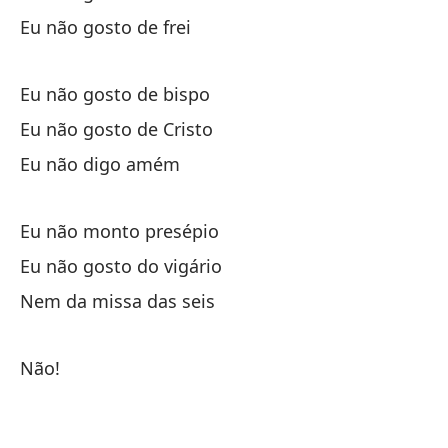
Eu não gosto de frei
No
Eu não gosto de bispo
No
Eu não gosto de Cristo
No
Eu não digo amém
No
Eu não monto presépio
Eu não gosto do vigário
No
Nem da missa das seis
N
Não!
Yo