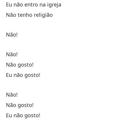
Eu não entro na igreja
No
Não tenho religião
De
Não!
No
Não!
Não gosto!
Yo
Eu não gosto!
De
Não!
No
Não gosto!
Eu não gosto!
No