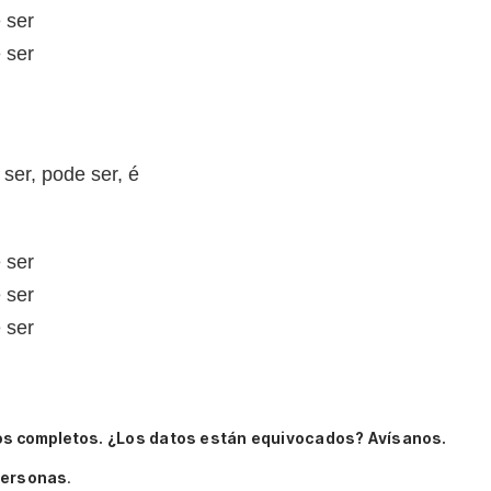
 ser
 ser
 ser, pode ser, é
 ser
 ser
 ser
os completos.
¿Los datos están equivocados? Avísanos.
personas
.