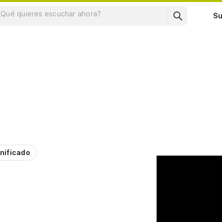
Su
nificado