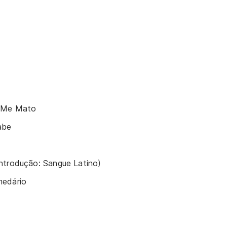
 Me Mato
abe
ntrodução: Sangue Latino)
medário