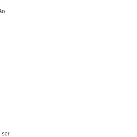
ão
 ser