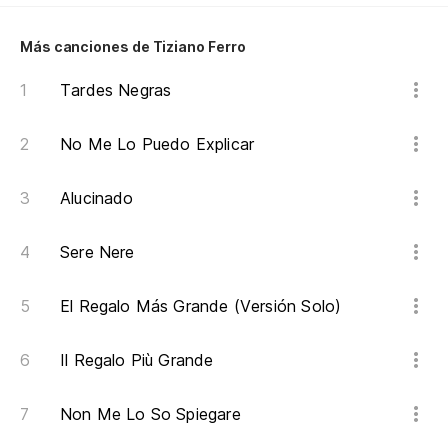
Y
Más canciones de Tiziano Ferro
Tardes Negras
U
UN
No Me Lo Puedo Explicar
X 
Alucinado
Y 
Sere Nere
E 
El Regalo Más Grande (Versión Solo)
DE
Il Regalo Più Grande
M
Non Me Lo So Spiegare
IL