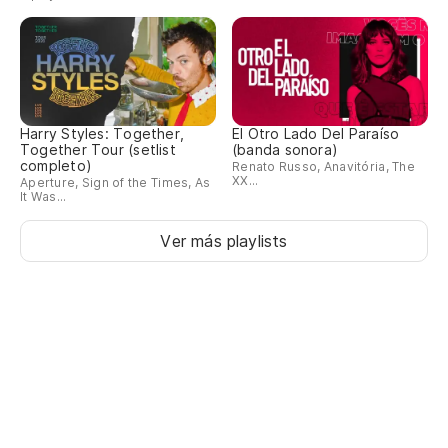
E 
Y
U
Harry Styles: Together,
El Otro Lado Del Paraíso
UN
Together Tour (setlist
(banda sonora)
completo)
Renato Russo, Anavitória, The
XX...
Aperture, Sign of the Times, As
X 
It Was...
Ver más playlists
Y 
E 
DE
M
IL