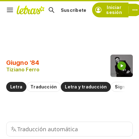
Iniciar
Suscríbete
sesión
Copiar fragmento
Copiar toda la letra
Giugno '84
Practicar la pronunciación de
Tiziano Ferro
Comentar sobre este fragmento
Letra
Traducción
Letra y traducción
Significad
Traducción automática