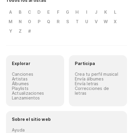
Todos los artistas
A
B
C
D
E
F
G
H
I
J
K
L
M
N
O
P
Q
R
S
T
U
V
W
X
Y
Z
#
Explorar
Participa
Canciones
Crea tu perfil musical
Artistas
Envía álbumes
Álbumes
Envía letras
Playlists
Correcciones de
Actualizaciones
letras
Lanzamientos
Sobre el sitio web
Ayuda