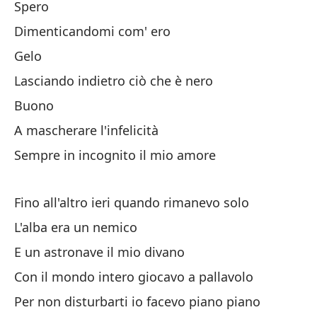
me
Spero
E 
Dimenticandomi com' ero
Gelo
Es
Lasciando indietro ciò che è nero
Na
Buono
A mascherare l'infelicità
Y
Sempre in incognito il mio amore
E 
Y
Fino all'altro ieri quando rimanevo solo
L'alba era un nemico
U
E un astronave il mio divano
UN
Con il mondo intero giocavo a pallavolo
X 
Per non disturbarti io facevo piano piano