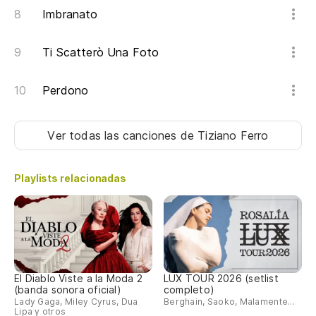
Imbranato
Y 
Ti Scatterò Una Foto
Re
Perdono
Se
Ver todas las canciones
de Tiziano Ferro
Fe
Playlists relacionadas
En
Gr
El Diablo Viste a la Moda 2
LUX TOUR 2026 (setlist
(banda sonora oficial)
completo)
Y
Lady Gaga, Miley Cyrus, Dua
Berghain, Saoko, Malamente...
Lipa y otros