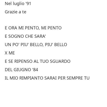
Nel luglio '91
De
Grazie a te
Mi
E ORA MI PENTO, MI PENTO
E SOGNO CHE SARA'
S
UN PO' PIU' BELLO, PIU' BELLO
X ME
An
E SE RIPENSO AL TUO SGUARDO
Mi
DEL GIUGNO '84
Me
IL MIO RIMPIANTO SARAI PER SEMPRE TU
Es
Ol