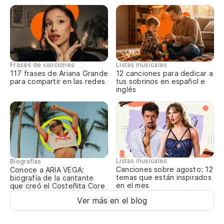
Fi
Da
Y 
Frases de canciones
Listas musicales
117 frases de Ariana Grande
12 canciones para dedicar a
E 
para compartir en las redes
tus sobrinos en español e
inglés
Co
Co
Pa
Listas musicales
Biografías
Pe
Canciones sobre agosto: 12
Conoce a ARIA VEGA:
temas que están inspirados
biografía de la cantante
en el mes
que creó el Costeñita Core
Y
Ver más en el blog
E 