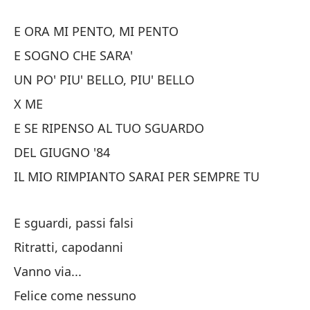
Y 
E ORA MI PENTO, MI PENTO
E 
E SOGNO CHE SARA'
UN PO' PIU' BELLO, PIU' BELLO
DE
X ME
M
E SE RIPENSO AL TUO SGUARDO
IL
DEL GIUGNO '84
IL MIO RIMPIANTO SARAI PER SEMPRE TU
E sguardi, passi falsi
Ritratti, capodanni
Yo
Vanno via...
Felice come nessuno
In