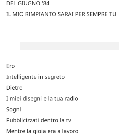
DEL GIUGNO '84
Qu
IL MIO RIMPIANTO SARAI PER SEMPRE TU
Re
Sa
Ol
Ero
Intelligente in segreto
Ha
Dietro
Fi
I miei disegni e la tua radio
Si
Sogni
Se
Pubblicizzati dentro la tv
Mentre la gioia era a lavoro
Y 