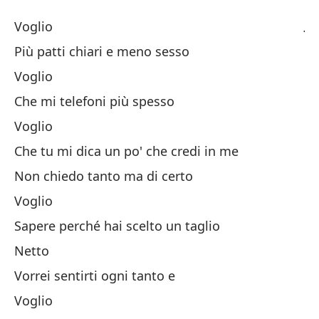
Ju
Voglio
Gi
Più patti chiari e meno sesso
Voglio
Qu
Che mi telefoni più spesso
Pa
Voglio
Pi
Che tu mi dica un po' che credi in me
Non chiedo tanto ma di certo
Qu
Voglio
Sapere perché hai scelto un taglio
Qu
Netto
Ch
Vorrei sentirti ogni tanto e
Qu
Voglio