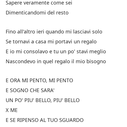
Sapere veramente come sei
Di
Dimenticandomi del resto
Ch
No
Fino all'altro ieri quando mi lasciavi solo
No
Se tornavi a casa mi portavi un regalo
E io mi consolavo e tu un po' stavi meglio
Qu
Nascondevo in quel regalo il mio bisogno
Se
E ORA MI PENTO, MI PENTO
Sa
E SOGNO CHE SARA'
N
UN PO' PIU' BELLO, PIU' BELLO
X ME
Me
E SE RIPENSO AL TUO SGUARDO
Vo