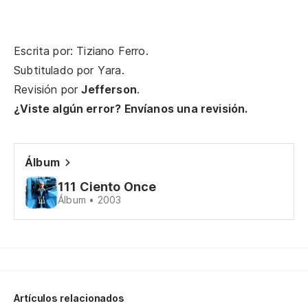
Es
Escrita por: Tiziano Ferro.
De
Subtitulado por
Yara
.
Revisión por
Jefferson
.
La
¿Viste algún error? Envíanos una revisión.
Es
Álbum
Pa
111 Ciento Once
A 
Álbum • 2003
Si
Se
Ha
Artículos relacionados