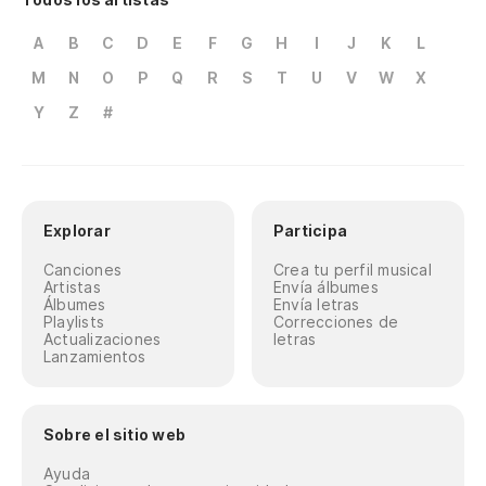
A
B
C
D
E
F
G
H
I
J
K
L
M
N
O
P
Q
R
S
T
U
V
W
X
Y
Z
#
Explorar
Participa
Canciones
Crea tu perfil musical
Artistas
Envía álbumes
Álbumes
Envía letras
Playlists
Correcciones de
Actualizaciones
letras
Lanzamientos
Sobre el sitio web
Ayuda