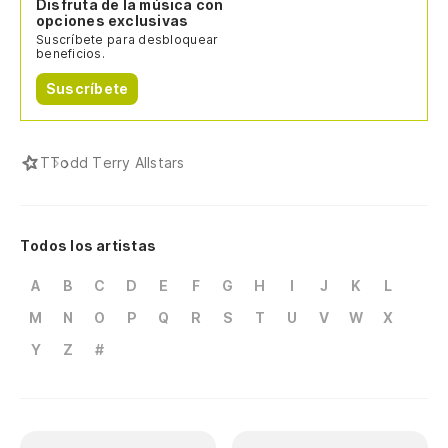
Disfruta de la música con
opciones exclusivas
Suscríbete para desbloquear
beneficios.
Suscríbete
T
Todd Terry Allstars
Todos los artistas
A
B
C
D
E
F
G
H
I
J
K
L
M
N
O
P
Q
R
S
T
U
V
W
X
Y
Z
#