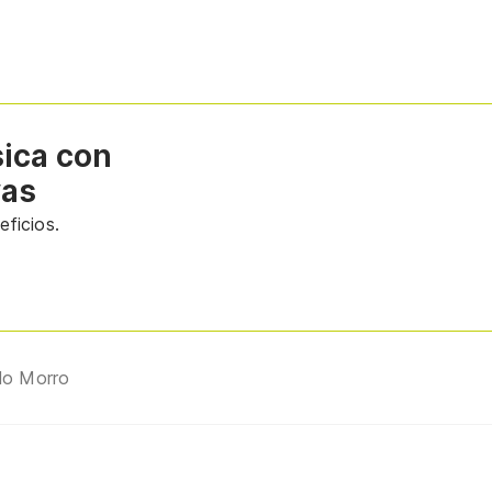
sica con
vas
ficios.
o Morro