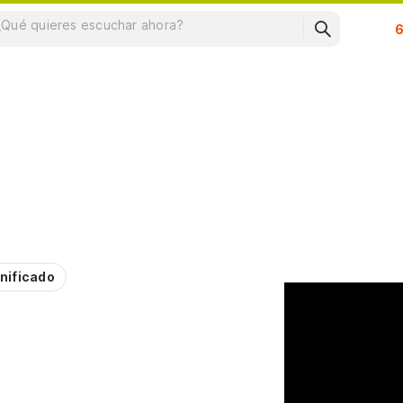
Su
nificado