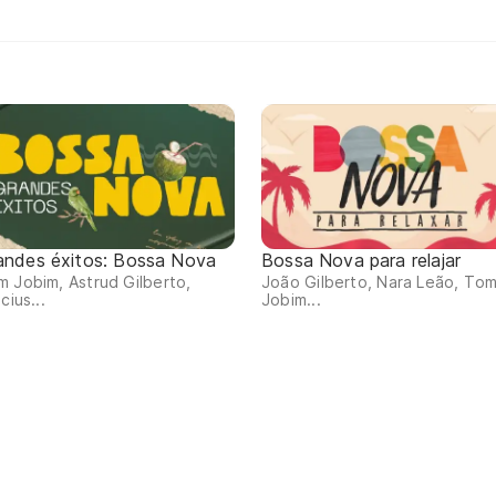
andes éxitos: Bossa Nova
Bossa Nova para relajar
 Jobim, Astrud Gilberto,
João Gilberto, Nara Leão, To
icius...
Jobim...