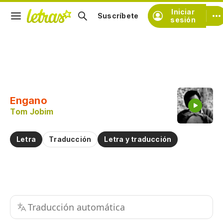
Iniciar
Suscríbete
sesión
Copiar fragmento
Copiar toda la letra
Engano
Practicar la pronunciación de
Tom Jobim
Comentar sobre este fragmento
Letra
Traducción
Letra y traducción
Traducción automática