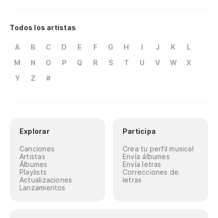
Todos los artistas
A
B
C
D
E
F
G
H
I
J
K
L
M
N
O
P
Q
R
S
T
U
V
W
X
Y
Z
#
Explorar
Participa
Canciones
Crea tu perfil musical
Artistas
Envía álbumes
Álbumes
Envía letras
Playlists
Correcciones de
Actualizaciones
letras
Lanzamientos