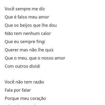
E
Você sempre me diz
E
Que é falso meu amor
Que os beijos que lhe dou
Si
Não tem nenhum calor
Qu
Que eu sempre fingi
Querer mas não lhe quiz
Qu
Que o meu, que o nosso amor
Qu
Com outros dividi
No
Você não tem razão
Qu
Fala por falar
Porque meu coração
Qu