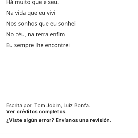
Há muito que é seu.
Na vida que eu vivi
Qu
Nos sonhos que eu sonhei
Qu
No céu, na terra enfim
Lo
Eu sempre lhe encontrei
No
Ha
Po
Escrita por: Tom Jobim, Luiz Bonfa.
Ver créditos completos.
Ha
¿Viste algún error? Envíanos una revisión.
En