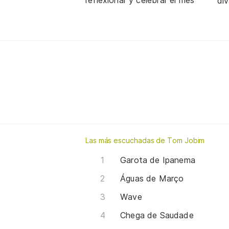
reflexionar y celebrar el mes
div
Las más escuchadas de Tom Jobim
Garota de Ipanema
Águas de Março
Wave
Chega de Saudade