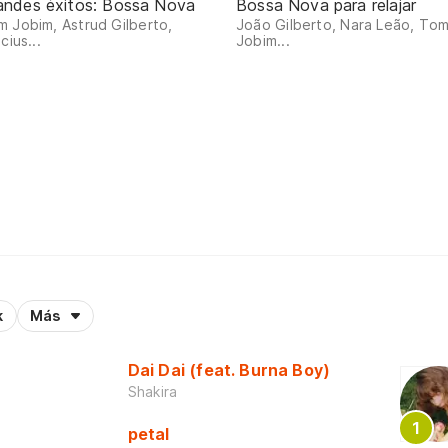
andes éxitos: Bossa Nova
Bossa Nova para relajar
 Jobim, Astrud Gilberto,
João Gilberto, Nara Leão, To
icius...
Jobim...
k
Más
Dai Dai (feat. Burna Boy)
Shakira
petal