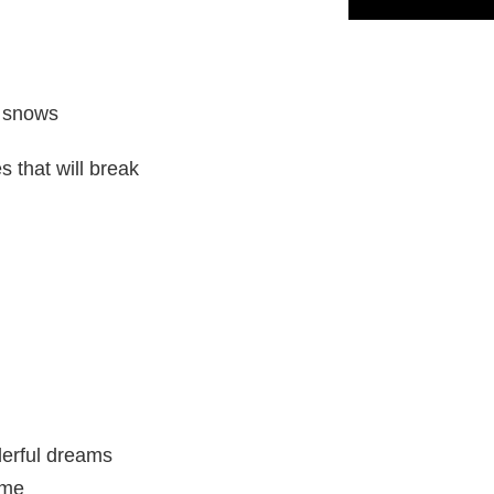
r snows
 that will break
erful dreams
 me