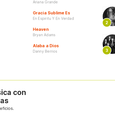
Ariana Grande
Gracia Sublime Es
En Espiritu Y En Verdad
Heaven
Bryan Adams
Alaba a Dios
Danny Berrios
sica con
vas
ficios.