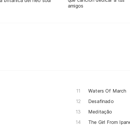
qué canción dedicar a tus
a británica del neo soul
amigos
Waters Of March
Desafinado
Meditação
The Girl From Ipan