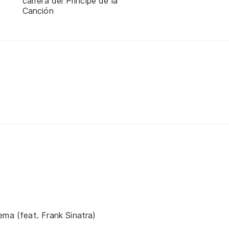
carrera del Príncipe de la
Canción
ema (feat. Frank Sinatra)