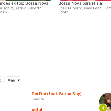
andes éxitos: Bossa Nova
Bossa Nova para relajar
 Jobim, Astrud Gilberto,
João Gilberto, Nara Leão, To
icius...
Jobim...
k
Más
Dai Dai (feat. Burna Boy)
Shakira
petal