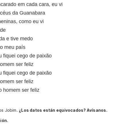
carado em cada cara, eu vi
 céus da Guanabara
eninas, como eu vi
ade
ada e tive medo
 o meu país
 fiquei cego de paixão
homem ser feliz
 fiquei cego de paixão
homem ser feliz
o homem ser feliz
los Jobim.
¿Los datos están equivocados? Avísanos.
ión.