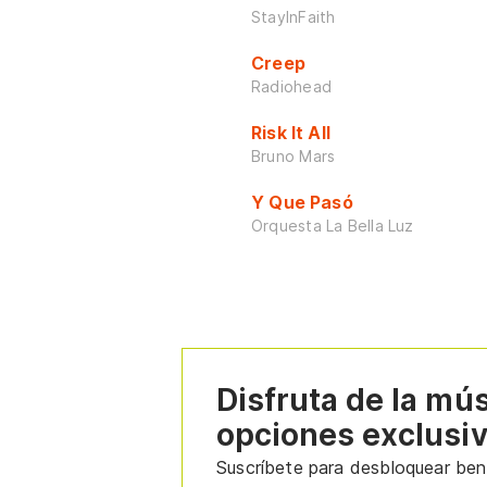
StayInFaith
Creep
Radiohead
Risk It All
Bruno Mars
Y Que Pasó
Orquesta La Bella Luz
Disfruta de la mú
opciones exclusi
Suscríbete para desbloquear bene