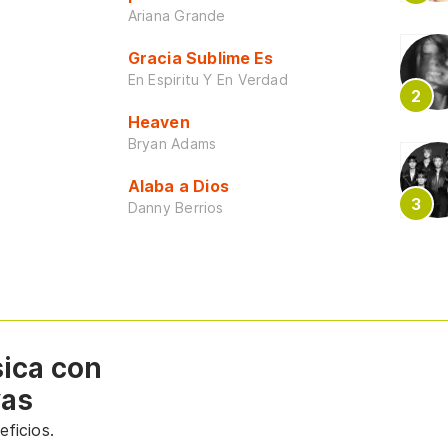
Ariana Grande
Gracia Sublime Es
En Espiritu Y En Verdad
Heaven
Bryan Adams
Alaba a Dios
Danny Berrios
sica con
vas
ficios.