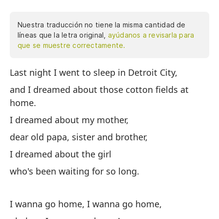
Nuestra traducción no tiene la misma cantidad de
líneas que la letra original,
ayúdanos a revisarla para
que se muestre correctamente.
Last night I went to sleep in Detroit City,
An
co
and I dreamed about those cotton fields at
mi
home.
he
I dreamed about my mother,
es
dear old papa, sister and brother,
qu
ca
I dreamed about the girl
De
who's been waiting for so long.
es
no
I wanna go home, I wanna go home,
le
ha