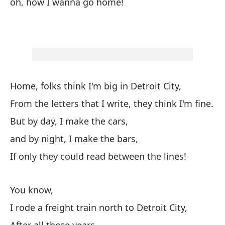
oh, how I wanna go home!
es
pe
mi
su
lo
ca
Home, folks think I'm big in Detroit City,
From the letters that I write, they think I'm fine.
But by day, I make the cars,
and by night, I make the bars,
If only they could read between the lines!
You know,
I rode a freight train north to Detroit City,