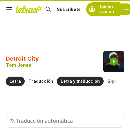
Iniciar
Suscríbete
sesión
Copiar fragmento
Copiar toda la letra
Detroit City
Practicar la pronunciación de
Tom Jones
Comentar sobre este fragmento
Letra
Traducción
Letra y traducción
Significad
Traducción automática