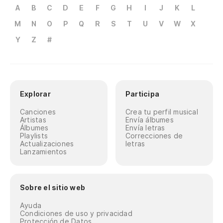
A
B
C
D
E
F
G
H
I
J
K
L
M
N
O
P
Q
R
S
T
U
V
W
X
Y
Z
#
Explorar
Participa
Canciones
Crea tu perfil musical
Artistas
Envía álbumes
Álbumes
Envía letras
Playlists
Correcciones de
Actualizaciones
letras
Lanzamientos
Sobre el sitio web
Ayuda
Condiciones de uso y privacidad
Protección de Datos