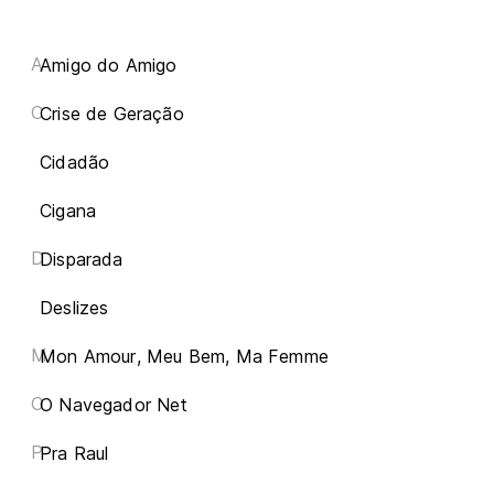
A
Amigo do Amigo
C
Crise de Geração
Cidadão
Cigana
D
Disparada
Deslizes
M
Mon Amour, Meu Bem, Ma Femme
O
O Navegador Net
P
Pra Raul