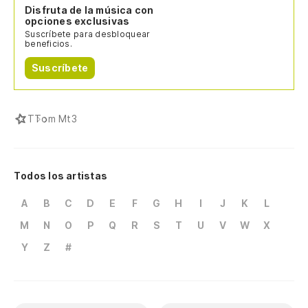
Disfruta de la música con
opciones exclusivas
Suscríbete para desbloquear
beneficios.
Suscríbete
T
Tom Mt3
Todos los artistas
A
B
C
D
E
F
G
H
I
J
K
L
M
N
O
P
Q
R
S
T
U
V
W
X
Y
Z
#