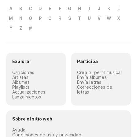
A
B
C
D
E
F
G
H
I
J
K
L
M
N
O
P
Q
R
S
T
U
V
W
X
Y
Z
#
Explorar
Participa
Canciones
Crea tu perfil musical
Artistas
Envía álbumes
Álbumes
Envía letras
Playlists
Correcciones de
Actualizaciones
letras
Lanzamientos
Sobre el sitio web
Ayuda
Condiciones de uso y privacidad