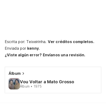
No
Escrita por: Teixeirinha.
Ver créditos completos.
Tu
Enviada por
kenny
.
ra
¿Viste algún error? Envíanos una revisión.
Ti
Le
Álbum
Ti
Vou Voltar a Mato Grosso
Álbum • 1975
Le
nu