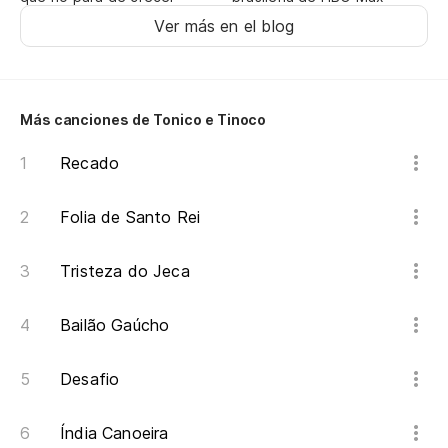
A 
Ver más en el blog
Pa
Pr
Más canciones de Tonico e Tinoco
Sé
de
Recado
Se
Folia de Santo Rei
To
Tristeza do Jeca
Ai
Bailão Gaúcho
Ca
Es
Desafio
Índia Canoeira