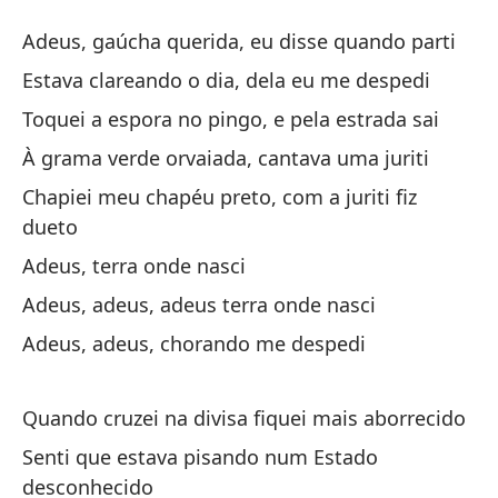
Ad
Adeus, gaúcha querida, eu disse quando parti
A
Estava clareando o dia, dela eu me despedi
Toquei a espora no pingo, e pela estrada sai
Ad
À grama verde orvaiada, cantava uma juriti
Ad
Chapiei meu chapéu preto, com a juriti fiz
Es
dueto
Es
Adeus, terra onde nasci
Adeus, adeus, adeus terra onde nasci
To
Adeus, adeus, chorando me despedi
pa
To
Quando cruzei na divisa fiquei mais aborrecido
En
Senti que estava pisando num Estado
À 
desconhecido