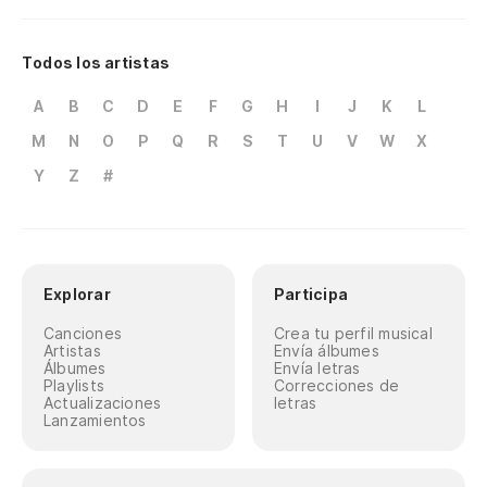
Todos los artistas
A
B
C
D
E
F
G
H
I
J
K
L
M
N
O
P
Q
R
S
T
U
V
W
X
Y
Z
#
Explorar
Participa
Canciones
Crea tu perfil musical
Artistas
Envía álbumes
Álbumes
Envía letras
Playlists
Correcciones de
Actualizaciones
letras
Lanzamientos