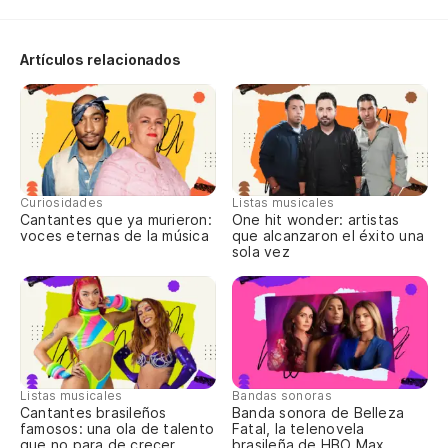
De
No
Artículos relacionados
Nã
As
do
Aí
Curiosidades
Listas musicales
Cantantes que ya murieron:
One hit wonder: artistas
voces eternas de la música
que alcanzaron el éxito una
Po
sola vez
Ah
Ag
Listas musicales
Bandas sonoras
La
Cantantes brasileños
Banda sonora de Belleza
famosos: una ola de talento
Fatal, la telenovela
que no para de crecer
brasileña de HBO Max