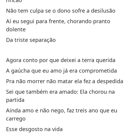
rincão
Não tem culpa se o dono sofre a desilusão
Se
de
Aí eu segui para frente, chorando pranto
dolente
Se
Da triste separação
Mi
Oi
Agora conto por que deixei a terra querida
A gaúcha que eu amo já era comprometida
Mi
Pra não morrer não matar ela fez a despedida
Me
Sei que também era amado: Ela chorou na
Su
partida
a
Ainda amo e não nego, faz treis ano que eu
So
carrego
Esse desgosto na vida
Nu