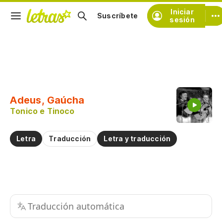
Iniciar
Suscríbete
sesión
Copiar fragmento
Copiar toda la letra
Adeus, Gaúcha
Practicar la pronunciación de
Tonico e Tinoco
Comentar sobre este fragmento
Letra
Traducción
Letra y traducción
Traducción automática