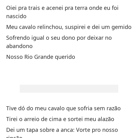
Oiei pra trais e acenei pra terra onde eu foi
Me
nascido
p
Meu cavalo relinchou, suspirei e dei um gemido
Ch
Sofrendo igual o seu dono por deixar no
abandono
Ad
Nosso Rio Grande querido
Ad
Ad
Ad
Ad
Tive dó do meu cavalo que sofria sem razão
Tirei o arreio de cima e sortei meu alazão
Cu
Dei um tapa sobre a anca: Vorte pro nosso
Qu