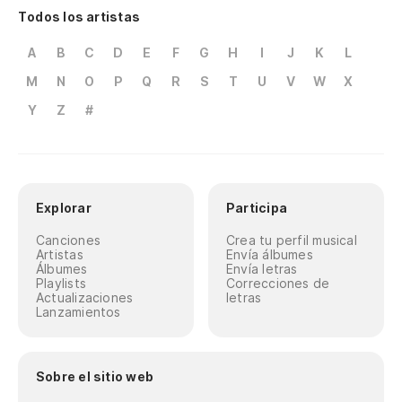
Todos los artistas
A
B
C
D
E
F
G
H
I
J
K
L
M
N
O
P
Q
R
S
T
U
V
W
X
Y
Z
#
Explorar
Participa
Canciones
Crea tu perfil musical
Artistas
Envía álbumes
Álbumes
Envía letras
Playlists
Correcciones de
Actualizaciones
letras
Lanzamientos
Sobre el sitio web