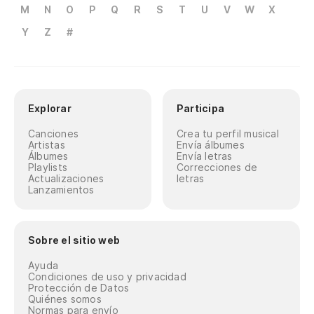
M
N
O
P
Q
R
S
T
U
V
W
X
Y
Z
#
Explorar
Participa
Canciones
Crea tu perfil musical
Artistas
Envía álbumes
Álbumes
Envía letras
Playlists
Correcciones de
Actualizaciones
letras
Lanzamientos
Sobre el sitio web
Ayuda
Condiciones de uso y privacidad
Protección de Datos
Quiénes somos
Normas para envío