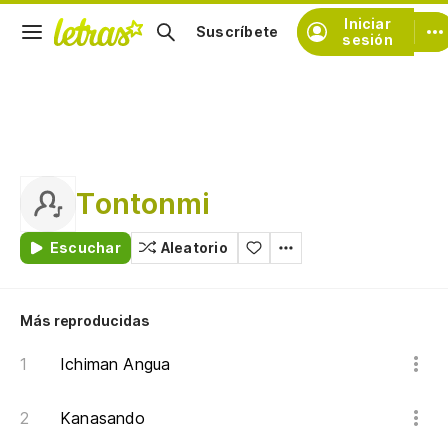
Iniciar
Suscríbete
sesión
Tontonmi
Escuchar
Aleatorio
Más reproducidas
Ichiman Angua
Kanasando