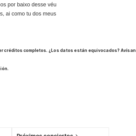
os por baixo desse véu
s, ai como tu dos meus
er créditos completos.
¿Los datos están equivocados? Avísan
ión.
Próximos conciertos