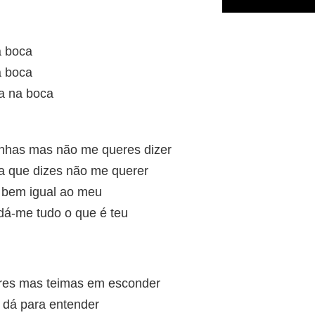
a boca
a boca
a na boca
nhas mas não me queres dizer
ha que dizes não me querer
é bem igual ao meu
dá-me tudo o que é teu
res mas teimas em esconder
s dá para entender