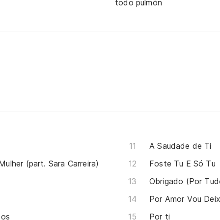
todo pulmón
A Saudade de Ti
lher (part. Sara Carreira)
Foste Tu E Só Tu
Obrigado (Por Tu
Por Amor Vou Deix
dos
Por ti