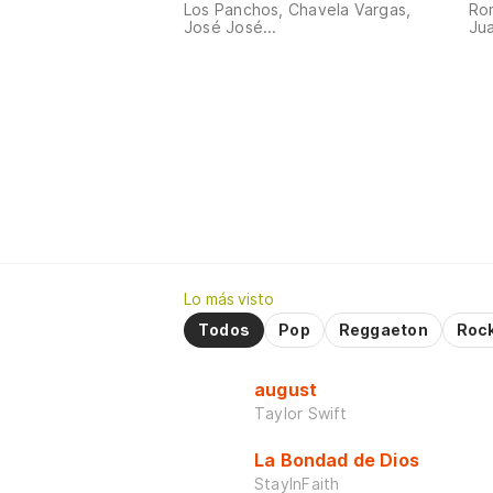
Los Panchos, Chavela Vargas,
Ro
José José...
Jua
Lo más visto
Todos
Pop
Reggaeton
Roc
august
Taylor Swift
La Bondad de Dios
StayInFaith