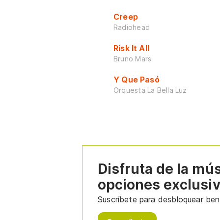
Creep
Radiohead
Risk It All
Bruno Mars
Y Que Pasó
Orquesta La Bella Luz
Disfruta de la mú
opciones exclusi
Suscríbete para desbloquear bene