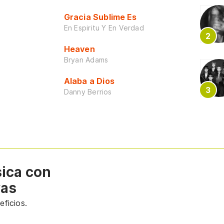
Gracia Sublime Es
En Espiritu Y En Verdad
Heaven
Bryan Adams
Alaba a Dios
Danny Berrios
sica con
vas
ficios.