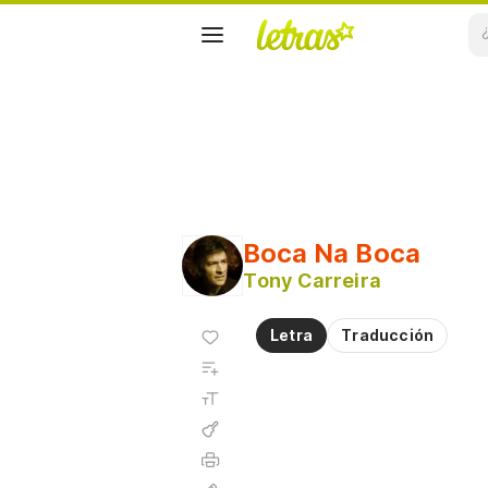
Boca Na Boca
Tony Carreira
Agregar
Letra
Traducción
a
Agregar
favoritos
a
Tamaño
playlist
de la
fuente
Acordes
Imprimir