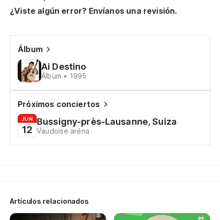
Mi
¿Viste algún error? Envíanos una revisión.
Me
Pa
Álbum
Pa
Ai Destino
Álbum • 1995
(c
Próximos conciertos
JUN
Bussigny-près-Lausanne, Suiza
12
Un
Vaudoise aréna
ab
Um
Só
Artículos relacionados
Só