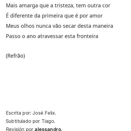
Mais amarga que a tristeza, tem outra cor
É diferente da primeira que é por amor
Cu
Meus olhos nunca vão secar desta maneira
Qu
Passo o ano atravessar esta fronteira
De
(Refrão)
vo
De
Ha
Há
Y 
Escrita por: José Felix.
E 
Subtitulado por
Tiago
.
Revisión por
alessandro
.