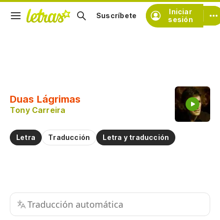
Iniciar
Suscríbete
sesión
Copiar fragmento
Copiar toda la letra
Duas Lágrimas
Practicar la pronunciación de
Tony Carreira
Comentar sobre este fragmento
Letra
Traducción
Letra y traducción
Traducción automática