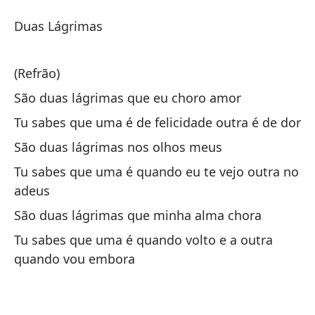
Do
Duas Lágrimas
D
(Refrão)
Do
São duas lágrimas que eu choro amor
Tu sabes que uma é de felicidade outra é de dor
(c
São duas lágrimas nos olhos meus
Tu sabes que uma é quando eu te vejo outra no
So
adeus
Sã
São duas lágrimas que minha alma chora
Sa
Tu sabes que uma é quando volto e a outra
quando vou embora
Tu
So