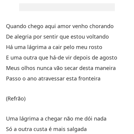
Sã
Sa
ad
Quando chego aqui amor venho chorando
Tu
De alegria por sentir que estou voltando
ad
Há uma lágrima a cair pelo meu rosto
E uma outra que há-de vir depois de agosto
So
Meus olhos nunca vão secar desta maneira
Sã
Passo o ano atravessar esta fronteira
Sa
cu
(Refrão)
Tu
vo
Uma lágrima a chegar não me dói nada
Só a outra custa é mais salgada