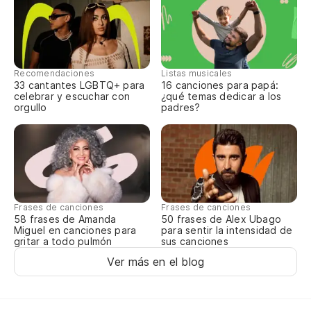
Am
Ma
Es
Recomendaciones
Listas musicales
33 cantantes LGBTQ+ para
16 canciones para papá:
celebrar y escuchar con
¿qué temas dedicar a los
É 
orgullo
padres?
Mi
Me
Pa
Frases de canciones
Frases de canciones
Pa
58 frases de Amanda
50 frases de Alex Ubago
Miguel en canciones para
para sentir la intensidad de
gritar a todo pulmón
sus canciones
Ver más en el blog
(c