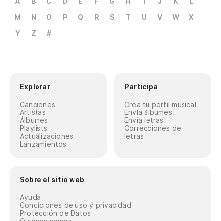
A
B
C
D
E
F
G
H
I
J
K
L
M
N
O
P
Q
R
S
T
U
V
W
X
Y
Z
#
Explorar
Participa
Canciones
Crea tu perfil musical
Artistas
Envía álbumes
Álbumes
Envía letras
Playlists
Correcciones de
Actualizaciones
letras
Lanzamientos
Sobre el sitio web
Ayuda
Condiciones de uso y privacidad
Protección de Datos
Quiénes somos