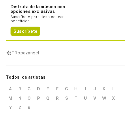
Disfruta de la música con
opciones exclusivas
Suscríbete para desbloquear
beneficios.
Suscríbete
T
Topazangel
Todos los artistas
A
B
C
D
E
F
G
H
I
J
K
L
M
N
O
P
Q
R
S
T
U
V
W
X
Y
Z
#