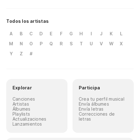
Todos los artistas
A
B
C
D
E
F
G
H
I
J
K
L
M
N
O
P
Q
R
S
T
U
V
W
X
Y
Z
#
Explorar
Participa
Canciones
Crea tu perfil musical
Artistas
Envía álbumes
Álbumes
Envía letras
Playlists
Correcciones de
Actualizaciones
letras
Lanzamientos