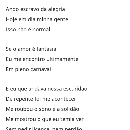
Ando escravo da alegria
Co
Hoje em dia minha gente
Me
Isso não é normal
Me
Se o amor é fantasia
in
Eu me encontro ultimamente
Fa
Em pleno carnaval
so
E eu que andava nessa escuridão
Ho
De repente foi me acontecer
Me roubou o sono e a solidão
Es
Me mostrou o que eu temia ver
Sem pedir licença, nem perdão