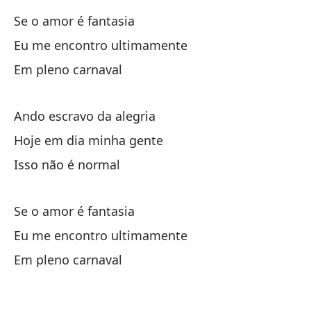
Es
Se o amor é fantasia
Eu me encontro ultimamente
Si
Em pleno carnaval
Me
Ando escravo da alegria
Eu
Hoje em dia minha gente
En
Isso não é normal
Y 
Se o amor é fantasia
Eu me encontro ultimamente
E 
Em pleno carnaval
De
Me