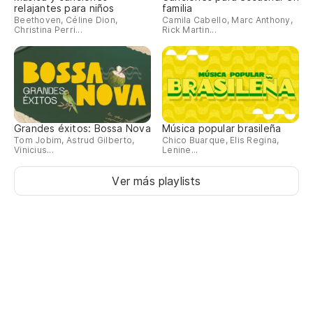
relajantes para niños
familia
Beethoven, Céline Dion,
Camila Cabello, Marc Anthony,
Christina Perri...
Rick Martin...
Grandes éxitos: Bossa Nova
Música popular brasileña
Tom Jobim, Astrud Gilberto,
Chico Buarque, Elis Regina,
Vinicius...
Lenine...
Ver más playlists