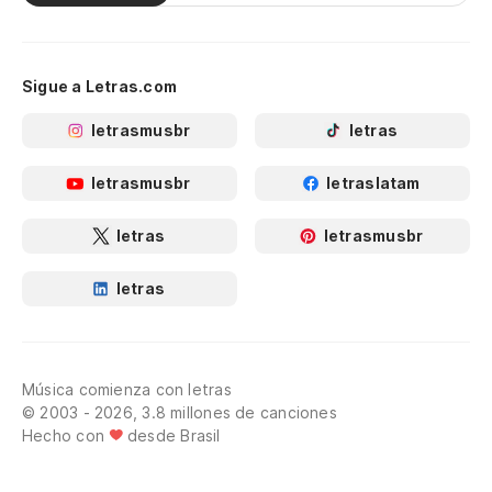
Sigue a Letras.com
letrasmusbr
letras
letrasmusbr
letraslatam
letras
letrasmusbr
letras
Música comienza con letras
© 2003 - 2026, 3.8 millones de canciones
Hecho con
desde Brasil