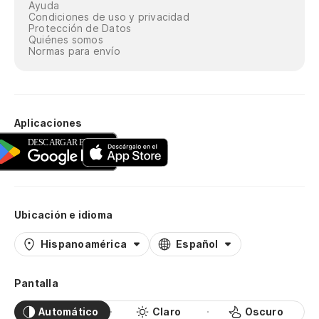
Ayuda
Condiciones de uso y privacidad
Protección de Datos
Quiénes somos
Normas para envío
Aplicaciones
Ubicación e idioma
Hispanoamérica
Español
Pantalla
Automático
Claro
Oscuro