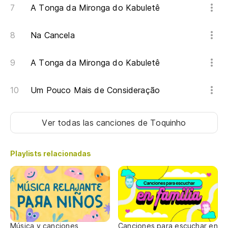
A Tonga da Mironga do Kabuletê
Ho
Na Cancela
Es
A Tonga da Mironga do Kabuletê
Si
Um Pouco Mais de Consideração
Me
Ver todas las canciones
de Toquinho
Eu
En
Playlists relacionadas
Música y canciones
Canciones para escuchar en