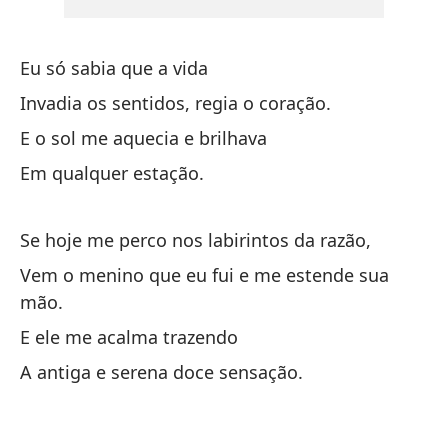
De
si
Eu só sabia que a vida
De
Invadia os sentidos, regia o coração.
E o sol me aquecia e brilhava
Vu
Em qualquer estação.
Vo
Se hoje me perco nos labirintos da razão,
Lo
Vem o menino que eu fui e me estende sua
gl
mão.
So
E ele me acalma trazendo
En
A antiga e serena doce sensação.
En