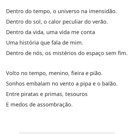
Es
Dentro do tempo, o universo na imensidão.
E
Dentro do sol, o calor peculiar do verão.
Dentro da vida, uma vida me conta
De
Uma história que fala de mim.
in
Dentro de nós, os mistérios do espaço sem fim.
De
De
Volto no tempo, menino, fieira e pião.
De
Sonhos embalam no vento a pipa e o balão.
Entre piratas e primas, tesouros
De
E medos de assombração.
De
Un
Um