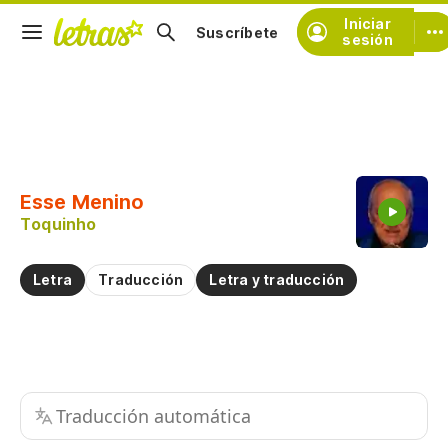
Iniciar
Suscríbete
sesión
Copiar fragmento
Copiar toda la letra
Esse Menino
Practicar la pronunciación de
Toquinho
Comentar sobre este fragmento
Letra
Traducción
Letra y traducción
Traducción automática