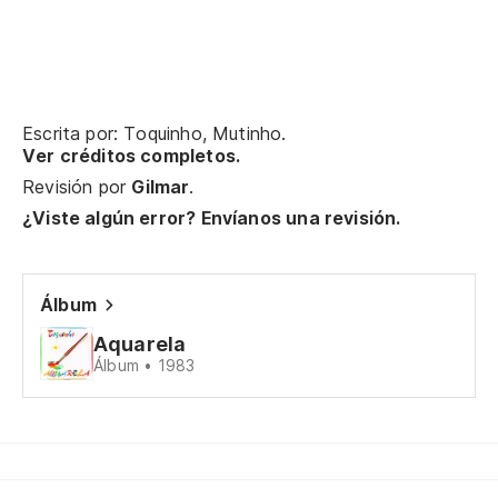
Y 
Escrita por: Toquinho, Mutinho.
Ver créditos completos.
Revisión por
Gilmar
.
So
¿Viste algún error? Envíanos una revisión.
In
In
Álbum
Aquarela
Y 
Álbum • 1983
E 
En