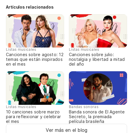
Artículos relacionados
Si
Se
Vi
Ve
Listas musicales
Listas musicales
Canciones sobre agosto: 12
Canciones sobre julio:
temas que están inspirados
nostalgia y libertad a mitad
Y 
en el mes
del año
La
A 
Listas musicales
Bandas sonoras
10 canciones sobre marzo
Banda sonora de El Agente
para reflexionar y celebrar
Secreto, la premiada
el mes
película brasileña
Ver más en el blog