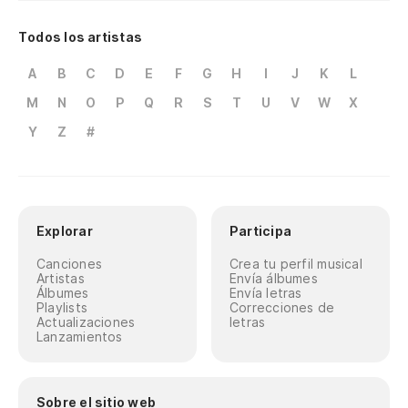
Todos los artistas
A
B
C
D
E
F
G
H
I
J
K
L
M
N
O
P
Q
R
S
T
U
V
W
X
Y
Z
#
Explorar
Participa
Canciones
Crea tu perfil musical
Artistas
Envía álbumes
Álbumes
Envía letras
Playlists
Correcciones de
Actualizaciones
letras
Lanzamientos
Sobre el sitio web