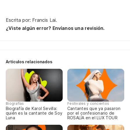
Escrita por: Francis Lai.
¿Viste algún error? Envíanos una revisión.
Ha
Ya
Y 
Artículos relacionados
ma
No
Pe
a
Biografías
Festivales y conciertos
Y 
Biografía de Karol Sevilla:
Cantantes que ya pasaron
quién es la cantante de Soy
por el confesionario de
Vo
Luna
ROSALÍA en el LUX TOUR
Tu