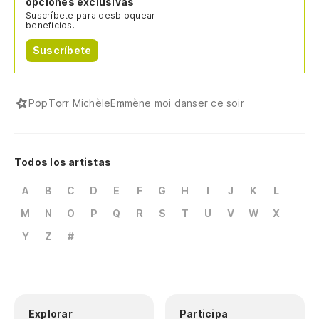
opciones exclusivas
Suscríbete para desbloquear
beneficios.
Suscríbete
Pop
Torr Michèle
Emmène moi danser ce soir
Todos los artistas
A
B
C
D
E
F
G
H
I
J
K
L
M
N
O
P
Q
R
S
T
U
V
W
X
Y
Z
#
Explorar
Participa