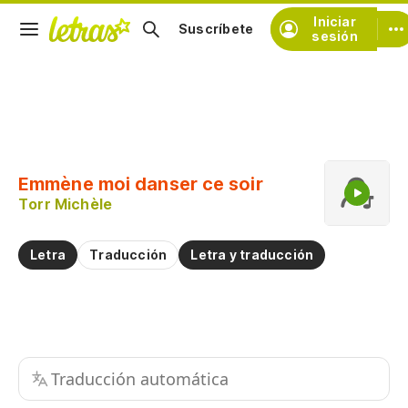
Iniciar
Suscríbete
sesión
Copiar fragmento
Copiar toda la letra
Emmène moi danser ce soir
Practicar la pronunciación de
Torr Michèle
Comentar sobre este fragmento
Letra
Traducción
Letra y traducción
Traducción automática