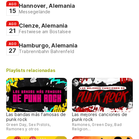
AGO
Hannover, Alemania
15
Messegelände
AGO
Clenze, Alemania
21
Festwiese am Bostalsee
AGO
Hamburgo, Alemania
27
Trabrennbahn Bahrenfeld
Playlists relacionadas
Las bandas más famosas de
Las mejores canciones de
punk rock
punk rock
Green Day, Sex Pistols,
Ramones, Green Day, Bad
Ramones y otros
Religion...