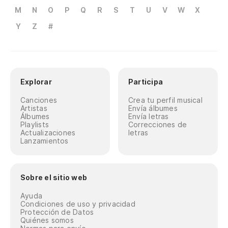
M
N
O
P
Q
R
S
T
U
V
W
X
Y
Z
#
Explorar
Participa
Canciones
Crea tu perfil musical
Artistas
Envía álbumes
Álbumes
Envía letras
Playlists
Correcciones de
Actualizaciones
letras
Lanzamientos
Sobre el sitio web
Ayuda
Condiciones de uso y privacidad
Protección de Datos
Quiénes somos