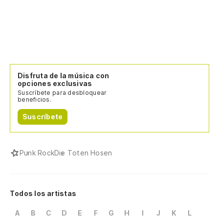
Disfruta de la música con
opciones exclusivas
Suscríbete para desbloquear
beneficios.
Suscríbete
Punk Rock
Die Toten Hosen
Todos los artistas
A
B
C
D
E
F
G
H
I
J
K
L