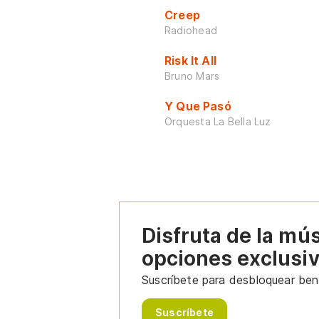
Creep
Radiohead
Risk It All
Bruno Mars
Y Que Pasó
Orquesta La Bella Luz
Disfruta de la mú
opciones exclusi
Suscríbete para desbloquear bene
Suscríbete