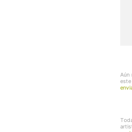
Aún 
este
envi
Toda
arti