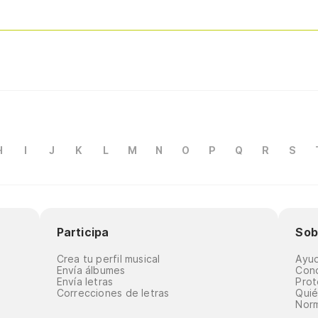
H
I
J
K
L
M
N
O
P
Q
R
S
Participa
Sob
Crea tu perfil musical
Ayu
Envía álbumes
Cond
Envía letras
Prot
Correcciones de letras
Qui
Norm