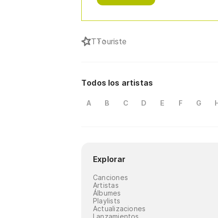
T
Touriste
Todos los artistas
A
B
C
D
E
F
G
Explorar
Canciones
Artistas
Álbumes
Playlists
Actualizaciones
Lanzamientos