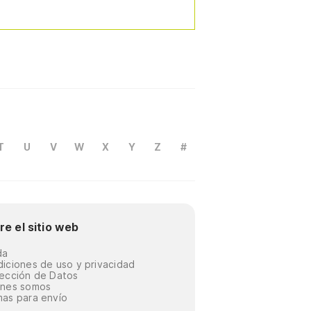
T
U
V
W
X
Y
Z
#
re el sitio web
da
iciones de uso y privacidad
ección de Datos
énes somos
as para envío