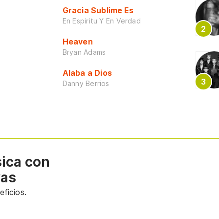
Gracia Sublime Es
En Espiritu Y En Verdad
Heaven
Bryan Adams
Alaba a Dios
Danny Berrios
sica con
vas
ficios.