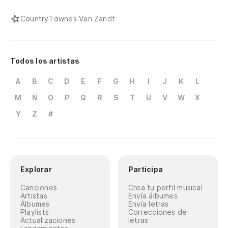
Country
Townes Van Zandt
Todos los artistas
A
B
C
D
E
F
G
H
I
J
K
L
M
N
O
P
Q
R
S
T
U
V
W
X
Y
Z
#
Explorar
Participa
Canciones
Crea tu perfil musical
Artistas
Envía álbumes
Álbumes
Envía letras
Playlists
Correcciones de
Actualizaciones
letras