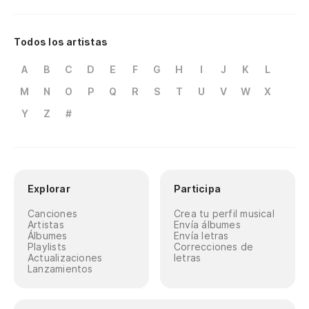
Todos los artistas
A
B
C
D
E
F
G
H
I
J
K
L
M
N
O
P
Q
R
S
T
U
V
W
X
Y
Z
#
Explorar
Participa
Canciones
Crea tu perfil musical
Artistas
Envía álbumes
Álbumes
Envía letras
Playlists
Correcciones de
Actualizaciones
letras
Lanzamientos