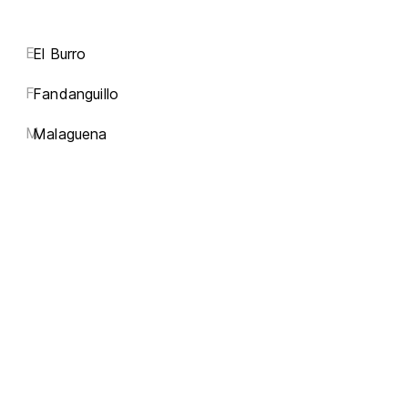
E
El Burro
F
Fandanguillo
M
Malaguena