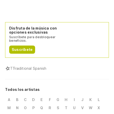
Disfruta de la música con
opciones exclusivas
Suscríbete para desbloquear
beneficios.
Suscríbete
T
Traditional Spanish
Todos los artistas
A
B
C
D
E
F
G
H
I
J
K
L
M
N
O
P
Q
R
S
T
U
V
W
X