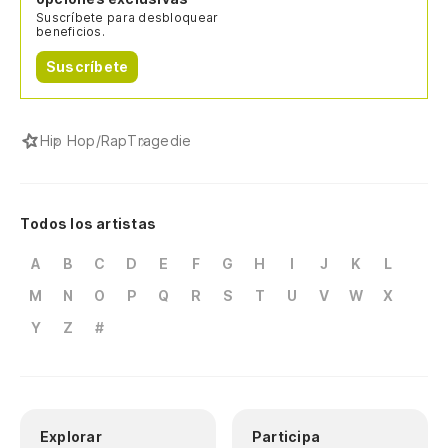
Suscríbete para desbloquear
beneficios.
Suscríbete
Hip Hop/Rap
Tragedie
Todos los artistas
A
B
C
D
E
F
G
H
I
J
K
L
M
N
O
P
Q
R
S
T
U
V
W
X
Y
Z
#
Explorar
Participa