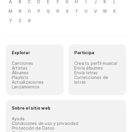
A
B
C
D
E
F
G
H
I
J
K
L
M
N
O
P
Q
R
S
T
U
V
W
X
Y
Z
#
Explorar
Participa
Canciones
Crea tu perfil musical
Artistas
Envía álbumes
Álbumes
Envía letras
Playlists
Correcciones de
Actualizaciones
letras
Lanzamientos
Sobre el sitio web
Ayuda
Condiciones de uso y privacidad
Protección de Datos