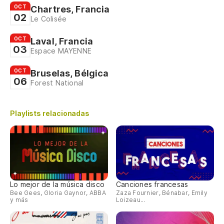
OCT
Chartres, Francia
02
Le Colisée
OCT
Laval, Francia
03
Espace MAYENNE
OCT
Bruselas, Bélgica
06
Forest National
Playlists relacionadas
Lo mejor de la música disco
Canciones francesas
Bee Gees, Gloria Gaynor, ABBA
Zaza Fournier, Bénabar, Emily
y más
Loizeau...