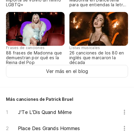
To
LGBTQ+
para que entiendas la letra
completa
En
To
On
Frases de canciones
Listas musicales
88 frases de Madonna que
26 canciones de los 80 en
demuestran por qué es la
inglés que marcaron la
Es
Reina del Pop
década
Ver más en el blog
To
To
Más canciones de Patrick Bruel
To
J'Te L'Dis Quand Même
To
Am
Place Des Grands Hommes