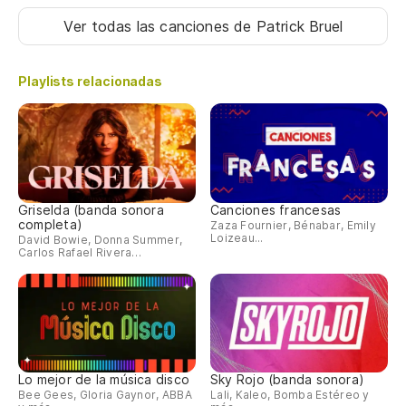
Y'
Ver todas las canciones
de Patrick Bruel
Pe
Playlists relacionadas
Aq
Ce
Qu
Qu
Griselda (banda sonora
Canciones francesas
completa)
Zaza Fournier, Bénabar, Emily
Loizeau...
David Bowie, Donna Summer,
Es
Carlos Rafael Rivera…
Y'
Lo
Lo mejor de la música disco
Sky Rojo (banda sonora)
Ha
Bee Gees, Gloria Gaynor, ABBA
Lali, Kaleo, Bomba Estéreo y