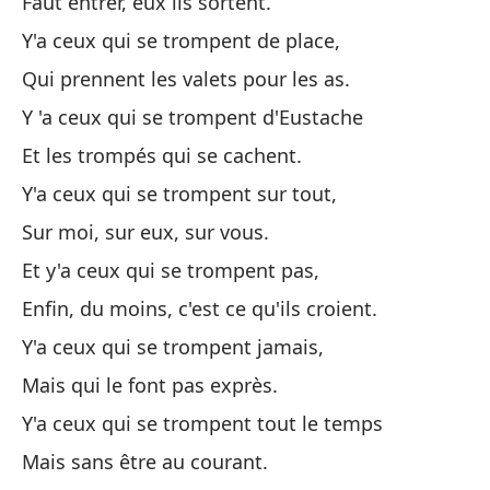
Faut entrer, eux ils sortent.
Qu
Y'a ceux qui se trompent de place,
Qui prennent les valets pour les as.
Po
Y 'a ceux qui se trompent d'Eustache
Do
Et les trompés qui se cachent.
Ha
Y'a ceux qui se trompent sur tout,
Fa
Sur moi, sur eux, sur vous.
Et y'a ceux qui se trompent pas,
Po
Enfin, du moins, c'est ce qu'ils croient.
Do
Y'a ceux qui se trompent jamais,
¡E
Mais qui le font pas exprès.
Ce
Y'a ceux qui se trompent tout le temps
To
Mais sans être au courant.