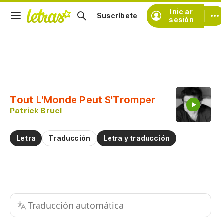
Iniciar
Suscríbete
sesión
Copiar fragmento
Copiar toda la letra
Tout L'Monde Peut S'Tromper
Practicar la pronunciación de
Patrick Bruel
Comentar sobre este fragmento
Letra
Traducción
Letra y traducción
Traducción automática