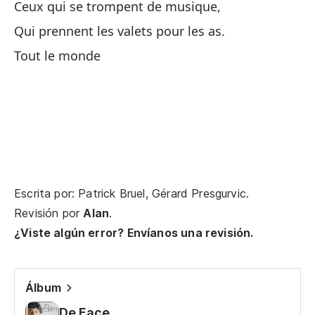
Ceux qui se trompent de musique,
To
Qui prennent les valets pour les as.
To
Tout le monde
To
En
To
On
Escrita por: Patrick Bruel, Gérard Presgurvic.
Es
Revisión por
Alan
.
¿Viste algún error? Envíanos una revisión.
To
To
Álbum
To
De Face