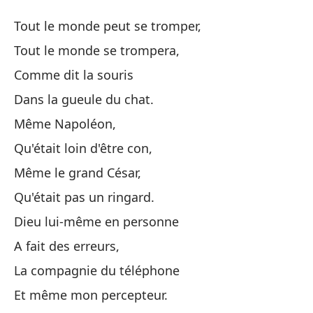
T
Tout le monde peut se tromper,
To
Tout le monde se trompera,
Comme dit la souris
To
Dans la gueule du chat.
To
Même Napoléon,
To
Qu'était loin d'être con,
To
Même le grand César,
Qu'était pas un ringard.
Co
Dieu lui-même en personne
En
A fait des erreurs,
La compagnie du téléphone
In
Et même mon percepteur.