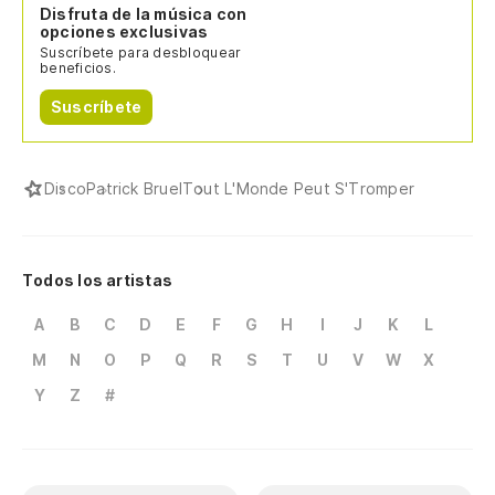
Disfruta de la música con
opciones exclusivas
Ha
Suscríbete para desbloquear
beneficios.
Y'
Suscríbete
En
Su
Disco
Patrick Bruel
Tout L'Monde Peut S'Tromper
Y 
Et
Todos los artistas
A
B
C
D
E
F
G
H
I
J
K
L
O 
M
N
O
P
Q
R
S
T
U
V
W
X
En
Y
Z
#
Ha
Y'