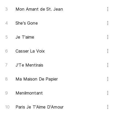
On
Mon Amant de St. Jean
Lo
She's Gone
Ce
Je T'aime
Ad
En
Casser La Voix
Ha
J'Te Mentirais
Y'
Ma Maison De Papier
Pe
Menilmontant
Ma
Ha
Paris Je T'Aime D'Amour