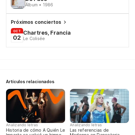
Álbum • 1986
To
Am
Próximos conciertos
OCT
Chartres, Francia
On
02
Le Colisée
Lo
Ce
Ad
Artículos relacionados
En
To
To
To
Analizando letras
Analizando letras
Historia de cómo A Quién Le
Las referencias de
Importa se volvió un himno
Madonna en Danceteria