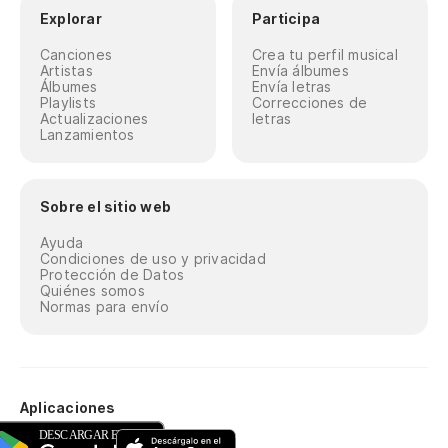
Explorar
Participa
Pe
Canciones
Crea tu perfil musical
Ma
Artistas
Envía álbumes
Álbumes
Envía letras
Playlists
Correcciones de
Ha
Actualizaciones
letras
Lanzamientos
Y'
Pe
Sobre el sitio web
Ayuda
Aq
Condiciones de uso y privacidad
Protección de Datos
Quiénes somos
Ce
Normas para envío
Qu
Qu
Aplicaciones
To