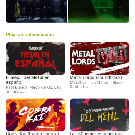
Playlists relacionadas
El mejor del Metal en
Metal Lords (soundtrack)
español
Metallica, Iron Maiden, Black
Sabbath...
Rata Blanca, Mägo de Oz, Leo
Jimenez...
Cobra Kai (banda sonora)
Las 50 mejores canciones