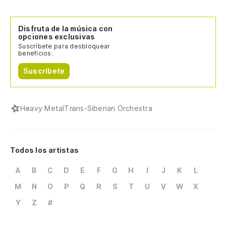
Disfruta de la música con
opciones exclusivas
Suscríbete para desbloquear
beneficios.
Suscríbete
Heavy Metal
Trans-Siberian Orchestra
Todos los artistas
A
B
C
D
E
F
G
H
I
J
K
L
M
N
O
P
Q
R
S
T
U
V
W
X
Y
Z
#