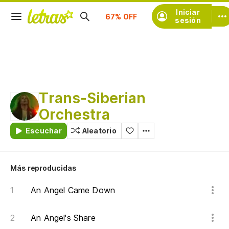
Iniciar
Suscríbete
sesión
Trans-Siberian
Orchestra
Escuchar
Aleatorio
Más reproducidas
An Angel Came Down
An Angel's Share