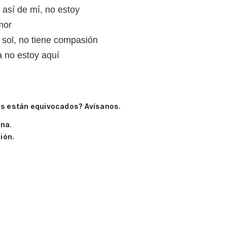
e así de mí, no estoy
mor
sol, no tiene compasión
a no estoy aquí
os están equivocados? Avísanos.
ena
.
ión.