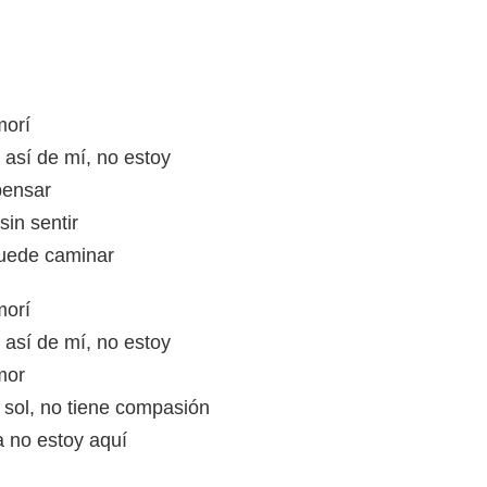
morí
e así de mí, no estoy
pensar
sin sentir
puede caminar
morí
e así de mí, no estoy
mor
sol, no tiene compasión
a no estoy aquí