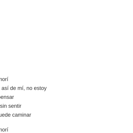
morí
e así de mí, no estoy
pensar
sin sentir
puede caminar
morí