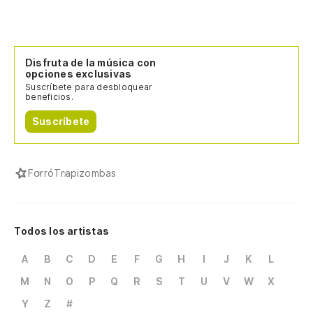
Disfruta de la música con
opciones exclusivas
Suscríbete para desbloquear
beneficios.
Suscríbete
Forró
Trapizombas
Todos los artistas
A
B
C
D
E
F
G
H
I
J
K
L
M
N
O
P
Q
R
S
T
U
V
W
X
Y
Z
#